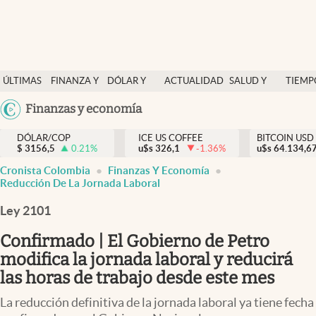
Finanzas y economía
ÚLTIMAS
FINANZA Y
DÓLAR Y
ACTUALIDAD
SALUD Y
TIEMP
Salud y nutrición
NOTICIAS
ECONOMÍA
MERCADOS
NUTRICIÓN
LIBRE
Argentina
Finanzas y economía
Vida espiritual
España
Actualidad
DÓLAR/COP
ICE US COFFEE
BITCOIN USD
$
3156,5
0.21
%
u$s
326,1
-1.36
%
u$s
México
64.134,6
Tiempo libre
Cronista Colombia
Finanzas Y Economía
USA
Reducción De La Jornada Laboral
Dólar y mercados
Colombia
Ley 2101
Uruguay
Curiosidades
Confirmado | El Gobierno de Petro
Colombia
modifica la jornada laboral y reducirá
las horas de trabajo desde este mes
La reducción definitiva de la jornada laboral ya tiene fecha