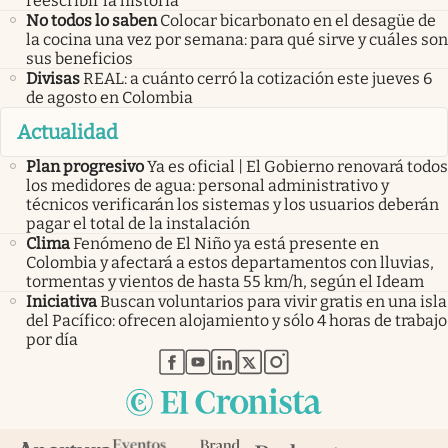
reescribir la historia
No todos lo saben
Colocar bicarbonato en el desagüe de
la cocina una vez por semana: para qué sirve y cuáles son
sus beneficios
Divisas
REAL: a cuánto cerró la cotización este jueves 6
de agosto en Colombia
Actualidad
Plan progresivo
Ya es oficial | El Gobierno renovará todos
los medidores de agua: personal administrativo y
técnicos verificarán los sistemas y los usuarios deberán
pagar el total de la instalación
Clima
Fenómeno de El Niño ya está presente en
Colombia y afectará a estos departamentos con lluvias,
tormentas y vientos de hasta 55 km/h, según el Ideam
Iniciativa
Buscan voluntarios para vivir gratis en una isla
del Pacífico: ofrecen alojamiento y sólo 4 horas de trabajo
por día
abre en nueva pestaña
abre en nueva pestaña
abre en nueva pestaña
abre en nueva pestaña
abre en nueva pestaña