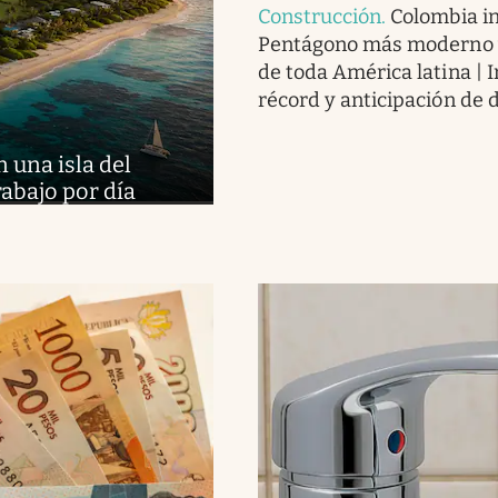
Construcción
.
Colombia i
Pentágono más moderno 
de toda América latina | 
récord y anticipación de d
n una isla del
rabajo por día