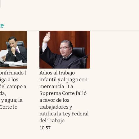
te
confirmado |
Adiós al trabajo
iga a los
infantil y al pago con
del campo a
mercancía | La
da,
Suprema Corte falló
y agua; la
a favor de los
orte lo
trabajadores y
ratifica la Ley Federal
del Trabajo
10:57