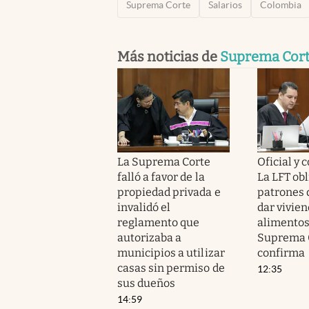
Suprema Corte
Salarios
Colombia
Más noticias de
Suprema Cor
La Suprema Corte
Oficial y 
falló a favor de la
La LFT obl
propiedad privada e
patrones 
invalidó el
dar vivien
reglamento que
alimentos 
autorizaba a
Suprema C
municipios a utilizar
confirma
casas sin permiso de
12:35
sus dueños
14:59