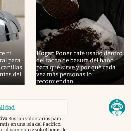
re ni
Hogar
.
Poner café usado dentro
ral para
del tacho de basura del baño:
 canillas
para qué sirve y por qué cada
ntas del
vez más personas lo
recomiendan
lidad
tiva
Buscan voluntarios para
gratis en una isla del Pacífico:
n alojamiento y sólo 4 horas de