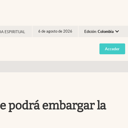
6 de agosto de 2026
Edición:
Colombia
DA ESPIRITUAL
Argentina
Acceder
España
México
USA
Colombia
Uruguay
 se podrá embargar la