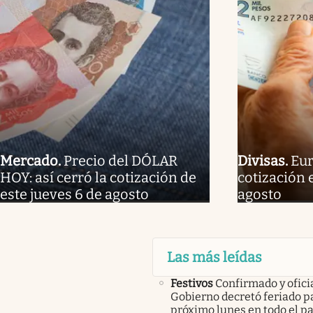
Mercado
.
Precio del DÓLAR
Divisas
.
Eur
HOY: así cerró la cotización de
cotización 
este jueves 6 de agosto
agosto
Las más leídas
Festivos
Confirmado y oficia
Gobierno decretó feriado pa
próximo lunes en todo el pa