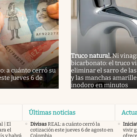
Truco natural
.
Ni vinag
bicarbonato: el truco vi
o: a cuánto cerró su
eliminar el sarro de las
este jueves 6 de
y las manchas amarille
inodoro en minutos
Últimas noticias
Actua
l | El
Divisas
REAL: a cuánto cerró la
Inicia
ra el
cotización este jueves 6 de agosto en
vivir 
ís y habrá
Colombia
ofrece