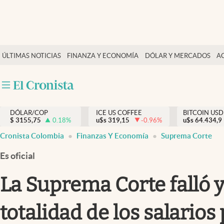
Finanzas y economía
ÚLTIMAS NOTICIAS
FINANZA Y ECONOMÍA
DÓLAR Y MERCADOS
A
Salud y nutrición
Vida espiritual
Actualidad
DÓLAR/COP
ICE US COFFEE
BITCOIN USD
Tiempo libre
$
3155,75
0.18
%
u$s
319,15
-0.96
%
u$s
64.434,9
Dólar y mercados
Cronista Colombia
Finanzas Y Economía
Suprema Corte
Curiosidades
Es oficial
La Suprema Corte falló y
totalidad de los salarios