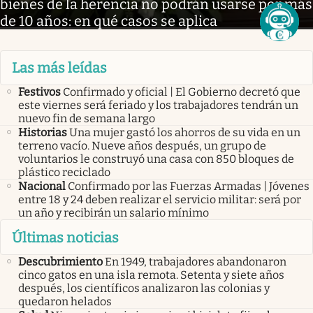
bienes de la herencia no podrán usarse por más
de 10 años: en qué casos se aplica
Las más leídas
Festivos
Confirmado y oficial | El Gobierno decretó que
este viernes será feriado y los trabajadores tendrán un
nuevo fin de semana largo
Historias
Una mujer gastó los ahorros de su vida en un
terreno vacío. Nueve años después, un grupo de
voluntarios le construyó una casa con 850 bloques de
plástico reciclado
Nacional
Confirmado por las Fuerzas Armadas | Jóvenes
entre 18 y 24 deben realizar el servicio militar: será por
un año y recibirán un salario mínimo
Últimas noticias
Descubrimiento
En 1949, trabajadores abandonaron
cinco gatos en una isla remota. Setenta y siete años
después, los científicos analizaron las colonias y
quedaron helados