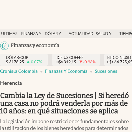
Finanzas y economía
ÚLTIMAS
FINANZA Y
DÓLAR Y
ACTUALIDAD
SALUD Y
TIEMP
Salud y nutrición
NOTICIAS
ECONOMÍA
MERCADOS
NUTRICIÓN
LIBRE
Argentina
Finanzas y economía
Vida espiritual
España
Actualidad
DÓLAR/COP
ICE US COFFEE
BITCOIN USD
$
3178,25
0.07
%
u$s
319,15
-0.96
%
u$s
México
64.725,6
Tiempo libre
Cronista Colombia
Finanzas Y Economía
Sucesiones
USA
Dólar y mercados
Colombia
Herencia
Uruguay
Curiosidades
Cambia la Ley de Sucesiones | Si heredó
una casa no podrá venderla por más de
Colombia
10 años: en qué situaciones se aplica
La legislación impone restricciones fundamentales sobre
la utilización de los bienes heredados para determinados