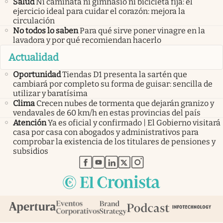
Salud
Ni caminata ni gimnasio ni bicicleta fija: el
ejercicio ideal para cuidar el corazón: mejora la
circulación
No todos lo saben
Para qué sirve poner vinagre en la
lavadora y por qué recomiendan hacerlo
Actualidad
Oportunidad
Tiendas D1 presenta la sartén que
cambiará por completo su forma de guisar: sencilla de
utilizar y baratísima
Clima
Crecen nubes de tormenta que dejarán granizo y
vendavales de 60 km/h en estas provincias del país
Atención
Ya es oficial y confirmado | El Gobierno visitará
casa por casa con abogados y administrativos para
comprobar la existencia de los titulares de pensiones y
subsidios
abre en nueva pestaña
abre en nueva pestaña
abre en nueva pestaña
abre en nueva pestaña
abre en nueva pestaña