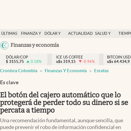
Finanzas y economía
ÚLTIMAS
FINANZA Y
DÓLAR Y
ACTUALIDAD
SALUD Y
TIEMP
Salud y nutrición
NOTICIAS
ECONOMÍA
MERCADOS
NUTRICIÓN
LIBRE
Argentina
Finanzas y economía
Vida espiritual
España
Actualidad
DÓLAR/COP
ICE US COFFEE
BITCOIN USD
$
3155,75
0.18
%
u$s
319,15
-0.96
%
u$s
México
64.434,9
Tiempo libre
Cronista Colombia
Finanzas Y Economía
Estafas
USA
Dólar y mercados
Colombia
Es clave
Uruguay
Curiosidades
El botón del cajero automático que lo
protegerá de perder todo su dinero si se
Colombia
percata a tiempo
Una recomendación fundamental, aunque sencilla, que
puede prevenir el robo de información confidencial en