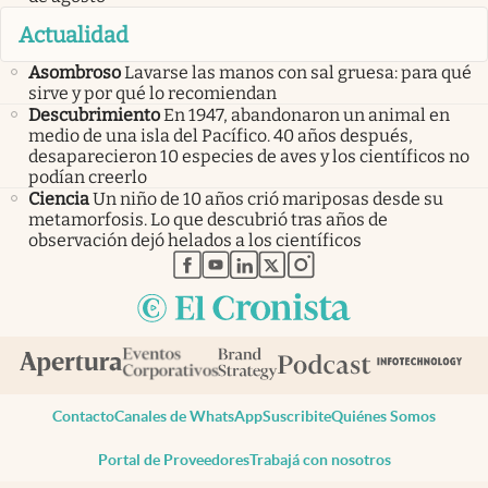
Actualidad
Asombroso
Lavarse las manos con sal gruesa: para qué
sirve y por qué lo recomiendan
Descubrimiento
En 1947, abandonaron un animal en
medio de una isla del Pacífico. 40 años después,
desaparecieron 10 especies de aves y los científicos no
podían creerlo
Ciencia
Un niño de 10 años crió mariposas desde su
metamorfosis. Lo que descubrió tras años de
observación dejó helados a los científicos
abre en nueva pestaña
abre en nueva pestaña
abre en nueva pestaña
abre en nueva pestaña
abre en nueva pestaña
Contacto
Canales de WhatsApp
Suscribite
Quiénes Somos
Portal de Proveedores
Trabajá con nosotros