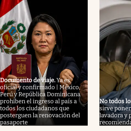
Documento de viaje
.
Ya es
oficial y confirmado | México,
Perú y República Dominicana
prohíben el ingreso al país a
No todos l
todos los ciudadanos que
sirve poner
posterguen la renovación del
lavadora y 
pasaporte
recomienda