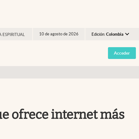
10 de agosto de 2026
Edición:
Colombia
A ESPIRITUAL
Argentina
Acceder
España
México
USA
Colombia
Uruguay
que ofrece internet más