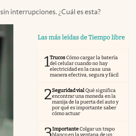
in interrupciones. ¿Cuál es esta?
Las más leídas de Tiempo libre
1
Trucos
Cómo cargar la batería
del celular cuando no hay
electricidad en la casa: una
manera efectiva, segura y fácil
2
Seguridad vial
Qué significa
encontrar una moneda en la
manija de la puerta del auto y
por qué es importante saber
cómo actuar
3
Importante
Colgar un trapo
blanco en la ventana de un