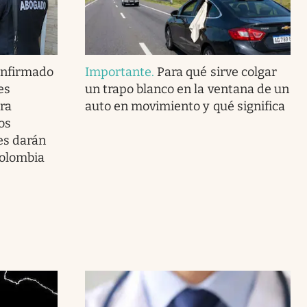
confirmado
Importante
.
Para qué sirve colgar
es
un trapo blanco en la ventana de un
ara
auto en movimiento y qué significa
los
les darán
Colombia