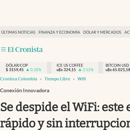
Finanzas y economía
ÚLTIMAS NOTICIAS
FINANZA Y ECONOMÍA
DÓLAR Y MERCADOS
AC
Salud y nutrición
Vida espiritual
Actualidad
DÓLAR/COP
ICE US COFFEE
BITCOIN USD
Tiempo libre
$
3159,45
0.20
%
u$s
324,15
3.52
%
u$s
65.021,5
Dólar y mercados
Cronista Colombia
Tiempo Libre
Wifi
Curiosidades
Conexión Innovadora
Se despide el WiFi: este
rápido y sin interrupcio