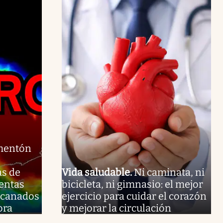
rmentón
as de
Vida saludable
.
Ni caminata, ni
mentas
bicicleta, ni gimnasio: el mejor
racanados
ejercicio para cuidar el corazón
ora
y mejorar la circulación