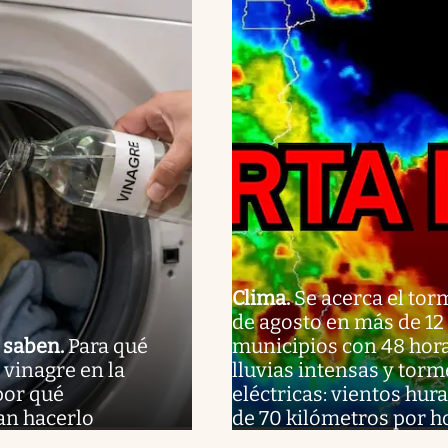
Clima
.
Se acerca el to
de agosto en más de 12
o saben
.
Para qué
municipios con 48 hor
 vinagre en la
lluvias intensas y tor
por qué
eléctricas: vientos hu
n hacerlo
de 70 kilómetros por h