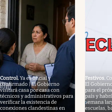
Control
.
Ya es oficial y
Festivos
.
Co
confirmado | El Gobierno
El Gobierno
visitará casa por casa con
para el pró
técnicos y administrativos para
país y habr
verificar la existencia de
semana larg
conexiones clandestinas en
escuelas, b