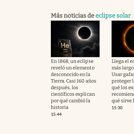
Más noticias de
eclipse solar
En 1868, un eclipse
Llega el e
reveló un elemento
más largo 
desconocido en la
Usar gafa
Tierra. Casi 160 años
proteger l
después, los
qué los ex
científicos explican
recomiend
por qué cambió la
qué sirve
historia
15:30
15:44