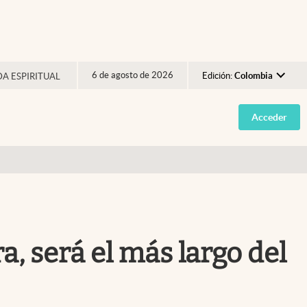
6 de agosto de 2026
Edición:
Colombia
DA ESPIRITUAL
Argentina
Acceder
España
México
USA
Colombia
Uruguay
ra, será el más largo del