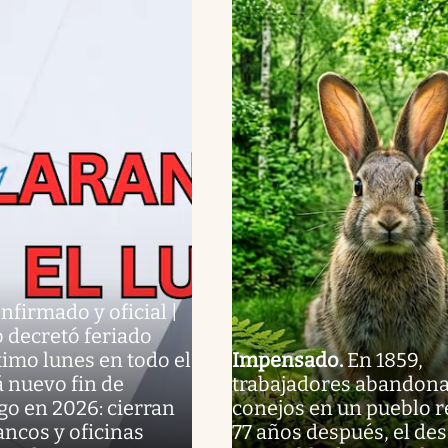
nfirmado y oficial |
 decretó feriado
ximo lunes en todo el
Impensado
.
En 1859,
á nuevo fin de
trabajadores abandon
o en 2026: cierran
conejos en un pueblo 
ancos y oficinas
77 años después, el des