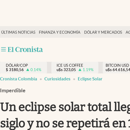
Finanzas y economía
ÚLTIMAS NOTICIAS
FINANZA Y ECONOMÍA
DÓLAR Y MERCADOS
A
Salud y nutrición
Vida espiritual
Actualidad
DÓLAR/COP
ICE US COFFEE
BITCOIN USD
Tiempo libre
$
3180,56
0.14
%
u$s
323,05
1.19
%
u$s
64.616,5
Dólar y mercados
Cronista Colombia
Curiosidades
Eclipse Solar
Curiosidades
Imperdible
Un eclipse solar total ll
siglo y no se repetirá en