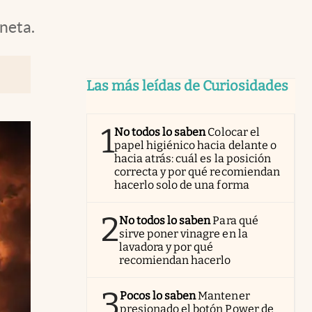
aneta.
Las más leídas de Curiosidades
1
No todos lo saben
Colocar el
papel higiénico hacia delante o
hacia atrás: cuál es la posición
correcta y por qué recomiendan
hacerlo solo de una forma
2
No todos lo saben
Para qué
sirve poner vinagre en la
lavadora y por qué
recomiendan hacerlo
3
Pocos lo saben
Mantener
presionado el botón Power de