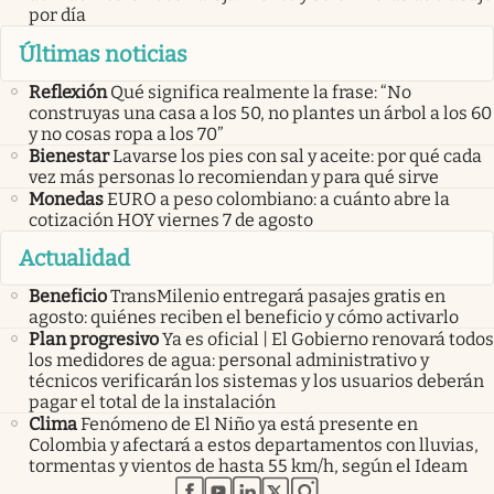
por día
Últimas noticias
Reflexión
Qué significa realmente la frase: “No
construyas una casa a los 50, no plantes un árbol a los 60
y no cosas ropa a los 70”
Bienestar
Lavarse los pies con sal y aceite: por qué cada
vez más personas lo recomiendan y para qué sirve
Monedas
EURO a peso colombiano: a cuánto abre la
cotización HOY viernes 7 de agosto
Actualidad
Beneficio
TransMilenio entregará pasajes gratis en
agosto: quiénes reciben el beneficio y cómo activarlo
Plan progresivo
Ya es oficial | El Gobierno renovará todos
los medidores de agua: personal administrativo y
técnicos verificarán los sistemas y los usuarios deberán
pagar el total de la instalación
Clima
Fenómeno de El Niño ya está presente en
Colombia y afectará a estos departamentos con lluvias,
tormentas y vientos de hasta 55 km/h, según el Ideam
abre en nueva pestaña
abre en nueva pestaña
abre en nueva pestaña
abre en nueva pestaña
abre en nueva pestaña