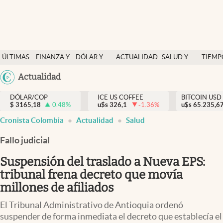
Finanzas y economía
ÚLTIMAS
FINANZA Y
DÓLAR Y
ACTUALIDAD
SALUD Y
TIEMP
Salud y nutrición
NOTICIAS
ECONOMÍA
MERCADOS
NUTRICIÓN
LIBRE
Argentina
Actualidad
Vida espiritual
España
Actualidad
DÓLAR/COP
ICE US COFFEE
BITCOIN USD
$
3165,18
0.48
%
u$s
326,1
-1.36
%
u$s
México
65.235,6
Tiempo libre
Cronista Colombia
Actualidad
Salud
USA
Dólar y mercados
Colombia
Fallo judicial
Uruguay
Curiosidades
Suspensión del traslado a Nueva EPS:
tribunal frena decreto que movía
Colombia
millones de afiliados
El Tribunal Administrativo de Antioquia ordenó
suspender de forma inmediata el decreto que establecía el