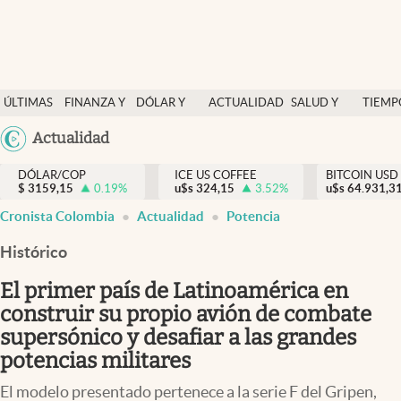
Finanzas y economía
ÚLTIMAS
FINANZA Y
DÓLAR Y
ACTUALIDAD
SALUD Y
TIEMP
Salud y nutrición
NOTICIAS
ECONOMÍA
MERCADOS
NUTRICIÓN
LIBRE
Argentina
Actualidad
Vida espiritual
España
Actualidad
DÓLAR/COP
ICE US COFFEE
BITCOIN USD
$
3159,15
0.19
%
u$s
324,15
3.52
%
u$s
México
64.931,3
Tiempo libre
Cronista Colombia
Actualidad
Potencia
USA
Dólar y mercados
Colombia
Histórico
Uruguay
Curiosidades
El primer país de Latinoamérica en
construir su propio avión de combate
Colombia
supersónico y desafiar a las grandes
potencias militares
El modelo presentado pertenece a la serie F del Gripen,