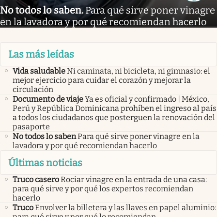
No todos lo saben
.
Para qué sirve poner vinagre
en la lavadora y por qué recomiendan hacerlo
Las más leídas
Vida saludable
Ni caminata, ni bicicleta, ni gimnasio: el
mejor ejercicio para cuidar el corazón y mejorar la
circulación
Documento de viaje
Ya es oficial y confirmado | México,
Perú y República Dominicana prohíben el ingreso al país
a todos los ciudadanos que posterguen la renovación del
pasaporte
No todos lo saben
Para qué sirve poner vinagre en la
lavadora y por qué recomiendan hacerlo
Últimas noticias
Truco casero
Rociar vinagre en la entrada de una casa:
para qué sirve y por qué los expertos recomiendan
hacerlo
Truco
Envolver la billetera y las llaves en papel aluminio:
para qué sirve y por qué lo recomiendan