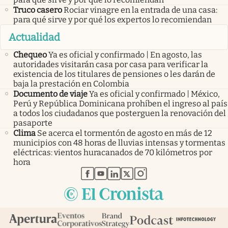
Truco casero
Rociar vinagre en la entrada de una casa:
para qué sirve y por qué los expertos lo recomiendan
Actualidad
Chequeo
Ya es oficial y confirmado | En agosto, las
autoridades visitarán casa por casa para verificar la
existencia de los titulares de pensiones o les darán de
baja la prestación en Colombia
Documento de viaje
Ya es oficial y confirmado | México,
Perú y República Dominicana prohíben el ingreso al país
a todos los ciudadanos que posterguen la renovación del
pasaporte
Clima
Se acerca el tormentón de agosto en más de 12
municipios con 48 horas de lluvias intensas y tormentas
eléctricas: vientos huracanados de 70 kilómetros por
hora
abre en nueva pestaña
abre en nueva pestaña
abre en nueva pestaña
abre en nueva pestaña
abre en nueva pestaña