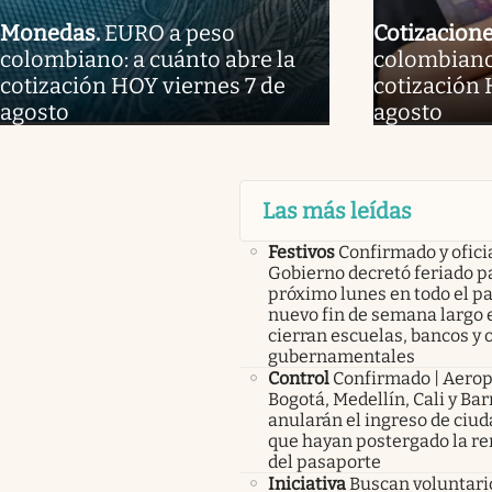
Monedas
.
EURO a peso
Cotizacion
colombiano: a cuánto abre la
colombiano:
cotización HOY viernes 7 de
cotización 
agosto
agosto
Las más leídas
Festivos
Confirmado y oficia
Gobierno decretó feriado pa
próximo lunes en todo el pa
nuevo fin de semana largo 
cierran escuelas, bancos y 
gubernamentales
Control
Confirmado | Aerop
Bogotá, Medellín, Cali y Bar
anularán el ingreso de ciu
que hayan postergado la r
del pasaporte
Iniciativa
Buscan voluntari