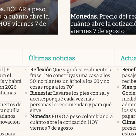
es
.
DÓLAR a peso
 a cuánto abre la
Monedas
.
Precio del re
HOY viernes 7 de
cuánto abre la cotizaci
viernes 7 de agosto
Últimas noticias
Actua
l | El
Reflexión
Qué significa realmente la
Benef
ra el
frase: “No construyas una casa a los
pasaje
ís y habrá
50, no plantes un árbol a los 60 y no
recibe
en 2026:
cosas ropa a los 70”
Plan 
oficinas
Bienestar
Lavarse los pies con sal y
Gobier
aceite: por qué cada vez más
medid
uertos de
personas lo recomiendan y para qué
admini
ranquilla
sirve
los si
dadanos
pagar 
Monedas
EURO a peso colombiano: a
enovación
cuánto abre la cotización HOY
Clima
viernes 7 de agosto
presen
os para
estos 