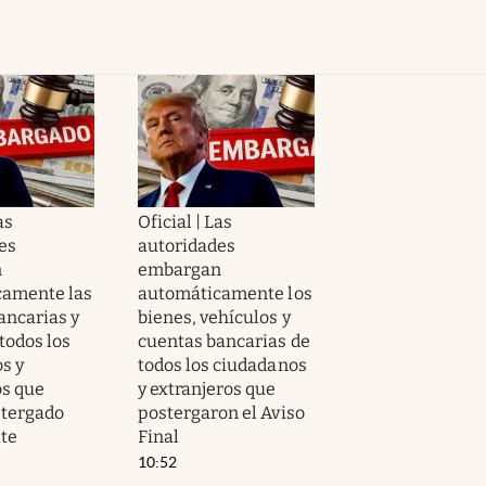
as
Oficial | Las
es
autoridades
n
embargan
camente las
automáticamente los
ancarias y
bienes, vehículos y
todos los
cuentas bancarias de
s y
todos los ciudadanos
os que
y extranjeros que
stergado
postergaron el Aviso
ite
Final
10:52