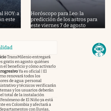
al HOY: a
Horóscopo para Leo: la
ón este
predicción de los astros para
este viernes 7 de agosto
lidad
icio
TransMilenio entregará
s gratis en agosto: quiénes
n el beneficio y cómo activarlo
progresivo
Ya es oficial | El
no renovará todos los
ores de agua: personal
strativo y técnicos verificarán
stemas y los usuarios deberán
el total de la instalación
Fenómeno de El Niño ya está
te en Colombia y afectará a
departamentos con lluvias,