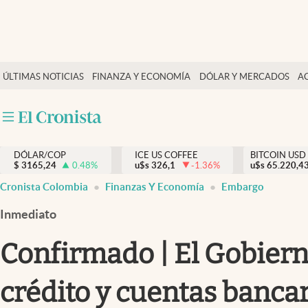
Finanzas y economía
ÚLTIMAS NOTICIAS
FINANZA Y ECONOMÍA
DÓLAR Y MERCADOS
A
Salud y nutrición
Vida espiritual
Actualidad
DÓLAR/COP
ICE US COFFEE
BITCOIN USD
Tiempo libre
$
3165,24
0.48
%
u$s
326,1
-1.36
%
u$s
65.220,4
Dólar y mercados
Cronista Colombia
Finanzas Y Economía
Embargo
Curiosidades
Inmediato
Confirmado | El Gobiern
crédito y cuentas bancar