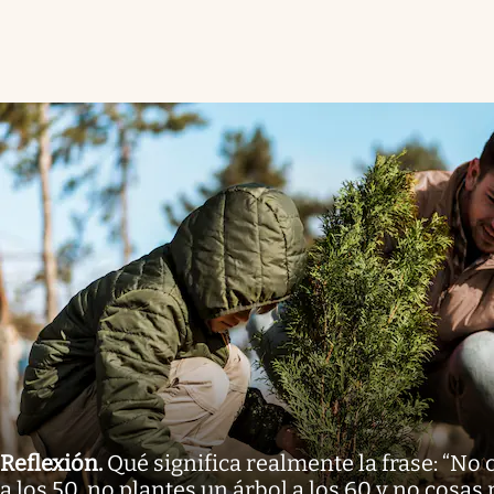
Reflexión
.
Qué significa realmente la frase: “No
a los 50, no plantes un árbol a los 60 y no cosas 