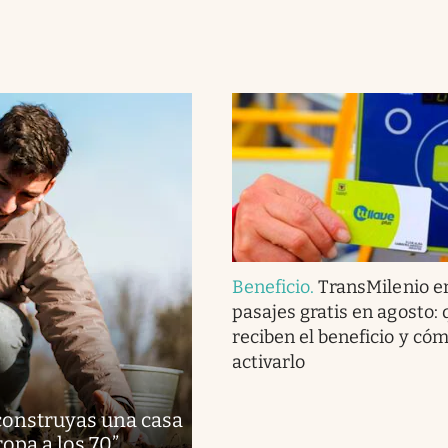
Beneficio
.
TransMilenio e
pasajes gratis en agosto:
reciben el beneficio y có
activarlo
 construyas una casa
ropa a los 70”