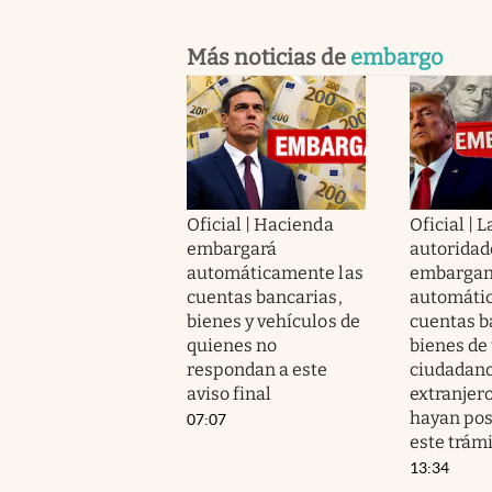
Más noticias de
embargo
Oficial | Hacienda
Oficial | L
embargará
autoridad
automáticamente las
embarga
cuentas bancarias,
automáti
bienes y vehículos de
cuentas b
quienes no
bienes de 
respondan a este
ciudadano
aviso final
extranjer
hayan po
07:07
este trám
13:34