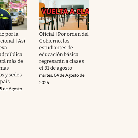
o por la
Oficial | Por orden del
cional | Así
Gobierno, los
ueva
estudiantes de
ad pública
educación básica
erá más de
regresarán a clases
amas
el 31 de agosto
s y sedes
martes, 04 de Agosto de
 país
2026
05 de Agosto