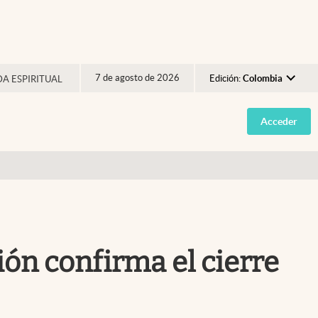
7 de agosto de 2026
Edición:
Colombia
DA ESPIRITUAL
Argentina
Acceder
España
México
USA
Colombia
Uruguay
ión confirma el cierre