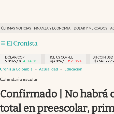
Finanzas y economía
ÚLTIMAS NOTICIAS
FINANZA Y ECONOMÍA
DÓLAR Y MERCADOS
A
Salud y nutrición
Vida espiritual
Actualidad
DÓLAR/COP
ICE US COFFEE
BITCOIN USD
Tiempo libre
$
3165,18
0.48
%
u$s
326,1
-1.36
%
u$s
64.877,6
Dólar y mercados
Cronista Colombia
Actualidad
Educación
Curiosidades
Calendario escolar
Confirmado | No habrá cl
total en preescolar, pri