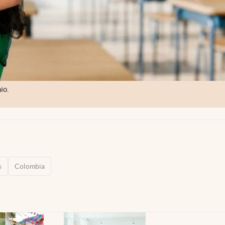
io.
s
Colombia