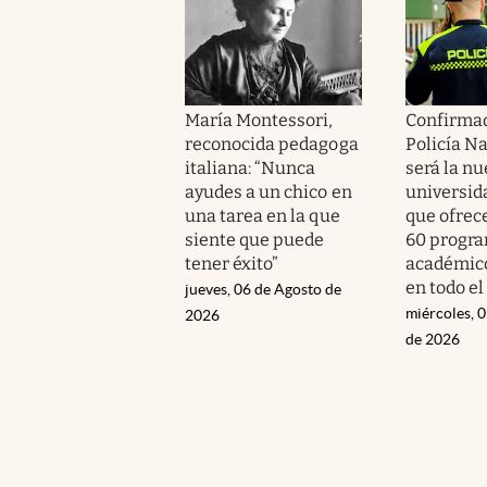
María Montessori,
Confirmad
reconocida pedagoga
Policía Na
italiana: “Nunca
será la n
ayudes a un chico en
universid
una tarea en la que
que ofrec
siente que puede
60 progr
tener éxito”
académico
en todo el
jueves, 06 de Agosto de
miércoles, 
2026
de 2026