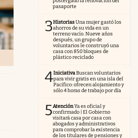
postergado la renovación del
pasaporte
3
Historias
Una mujer gastó los
ahorros de su vida en un
terreno vacío. Nueve años
después, un grupo de
voluntarios le construyó una
casa con 850 bloques de
plástico reciclado
4
Iniciativa
Buscan voluntarios
para vivir gratis en una isla del
Pacífico: ofrecen alojamiento y
sólo 4 horas de trabajo por día
5
Atención
Ya es oficial y
confirmado | El Gobierno
visitará casa por casa con
abogados y administrativos
para comprobar la existencia
de los titulares de pensiones y