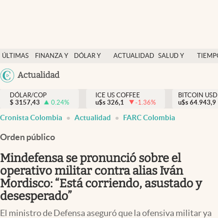
Finanzas y economía
ÚLTIMAS
FINANZA Y
DÓLAR Y
ACTUALIDAD
SALUD Y
TIEMP
Salud y nutrición
NOTICIAS
ECONOMÍA
MERCADOS
NUTRICIÓN
LIBRE
Argentina
Actualidad
Vida espiritual
España
Actualidad
DÓLAR/COP
ICE US COFFEE
BITCOIN USD
$
3157,43
0.24
%
u$s
326,1
-1.36
%
u$s
México
64.943,9
Tiempo libre
Cronista Colombia
Actualidad
FARC Colombia
USA
Dólar y mercados
Colombia
Orden público
Uruguay
Curiosidades
Mindefensa se pronunció sobre el
operativo militar contra alias Iván
Colombia
Mordisco: “Está corriendo, asustado y
desesperado”
El ministro de Defensa aseguró que la ofensiva militar ya