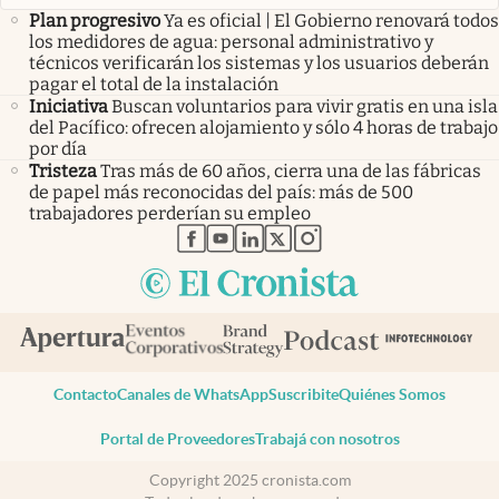
Plan progresivo
Ya es oficial | El Gobierno renovará todos
los medidores de agua: personal administrativo y
técnicos verificarán los sistemas y los usuarios deberán
pagar el total de la instalación
Iniciativa
Buscan voluntarios para vivir gratis en una isla
del Pacífico: ofrecen alojamiento y sólo 4 horas de trabajo
por día
Tristeza
Tras más de 60 años, cierra una de las fábricas
de papel más reconocidas del país: más de 500
trabajadores perderían su empleo
abre en nueva pestaña
abre en nueva pestaña
abre en nueva pestaña
abre en nueva pestaña
abre en nueva pestaña
Contacto
Canales de WhatsApp
Suscribite
Quiénes Somos
Portal de Proveedores
Trabajá con nosotros
Copyright 2025 cronista.com