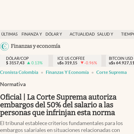
Finanzas y economía
ÚLTIMAS
FINANZA Y
DÓLAR Y
ACTUALIDAD
SALUD Y
TIEMP
Salud y nutrición
NOTICIAS
ECONOMÍA
MERCADOS
NUTRICIÓN
LIBRE
Argentina
Finanzas y economía
Vida espiritual
España
Actualidad
DÓLAR/COP
ICE US COFFEE
BITCOIN USD
$
3157,43
0.13
%
u$s
319,15
-0.96
%
u$s
México
64.927,1
Tiempo libre
Cronista Colombia
Finanzas Y Economía
Corte Suprema
USA
Dólar y mercados
Colombia
Normativa
Uruguay
Curiosidades
Oficial | La Corte Suprema autoriza
embargos del 50% del salario a las
Colombia
personas que infrinjan esta norma
El tribunal establece criterios fundamentales para los
embargos salariales en situaciones relacionadas con