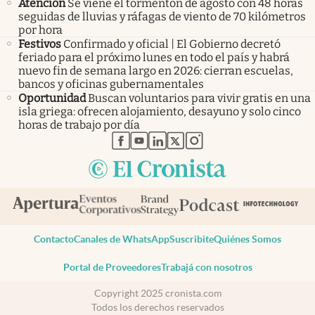
Atención
Se viene el tormentón de agosto con 48 horas
seguidas de lluvias y ráfagas de viento de 70 kilómetros
por hora
Festivos
Confirmado y oficial | El Gobierno decretó
feriado para el próximo lunes en todo el país y habrá
nuevo fin de semana largo en 2026: cierran escuelas,
bancos y oficinas gubernamentales
Oportunidad
Buscan voluntarios para vivir gratis en una
isla griega: ofrecen alojamiento, desayuno y solo cinco
horas de trabajo por día
abre en nueva pestaña
abre en nueva pestaña
abre en nueva pestaña
abre en nueva pestaña
abre en nueva pestaña
Contacto
Canales de WhatsApp
Suscribite
Quiénes Somos
Portal de Proveedores
Trabajá con nosotros
Copyright 2025 cronista.com
Todos los derechos reservados