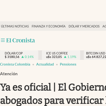
Finanzas y economía
ÚLTIMAS NOTICIAS
FINANZA Y ECONOMÍA
DÓLAR Y MERCADOS
A
Salud y nutrición
Vida espiritual
Actualidad
DÓLAR/COP
ICE US COFFEE
BITCOIN USD
Tiempo libre
$
3180,56
0.14
%
u$s
323,05
1.19
%
u$s
64.827,2
Dólar y mercados
Cronista Colombia
Actualidad
Pensiones
Curiosidades
Atención
Ya es oficial | El Gobier
abogados para verificar l