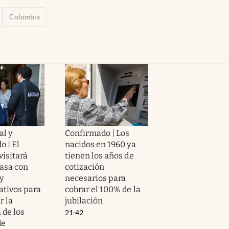
Colombia
al y
Confirmado | Los
o | El
nacidos en 1960 ya
visitará
tienen los años de
casa con
cotización
y
necesarios para
ativos para
cobrar el 100% de la
 la
jubilación
 de los
21:42
de