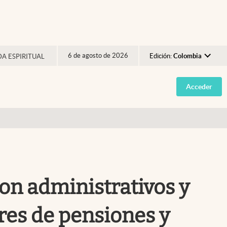
6 de agosto de 2026
Edición:
Colombia
DA ESPIRITUAL
Argentina
Acceder
España
México
USA
Colombia
Uruguay
 con administrativos y
ares de pensiones y