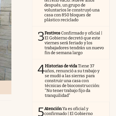
terreno vacío. Nueve años
después, un grupo de
voluntarios le construyó una
casa con 850 bloques de
plástico reciclado
3
Festivos
Confirmado y oficial |
El Gobierno decretó que este
viernes será feriado y los
trabajadores tendrán un nuevo
fin de semana largo
4
Historias de vida
Tiene 37
años, renunció a su trabajo y
se mudó a las sierras para
construir una casa con
técnicas de bioconstrucción:
“No tener trabajo fijo da
tranquilidad”
5
Atención
Ya es oficial y
confirmado | El Gobierno