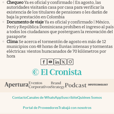
Chequeo
Ya es oficial y confirmado | En agosto, las
autoridades visitarán casa por casa para verificar la
existencia de los titulares de pensiones o les darán de
baja la prestación en Colombia
Documento de viaje
Ya es oficial y confirmado | México,
Perú y República Dominicana prohíben el ingreso al país
a todos los ciudadanos que posterguen la renovación del
pasaporte
Clima
Se acerca el tormentón de agosto en más de 12
municipios con 48 horas de lluvias intensas y tormentas
eléctricas: vientos huracanados de 70 kilómetros por
hora
abre en nueva pestaña
abre en nueva pestaña
abre en nueva pestaña
abre en nueva pestaña
abre en nueva pestaña
Contacto
Canales de WhatsApp
Suscribite
Quiénes Somos
Portal de Proveedores
Trabajá con nosotros