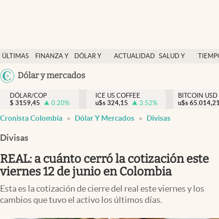
Finanzas y economía
ÚLTIMAS
FINANZA Y
DÓLAR Y
ACTUALIDAD
SALUD Y
TIEMP
Salud y nutrición
NOTICIAS
ECONOMÍA
MERCADOS
NUTRICIÓN
LIBRE
Argentina
Dólar y mercados
Vida espiritual
España
Actualidad
DÓLAR/COP
ICE US COFFEE
BITCOIN USD
$
3159,45
0.20
%
u$s
324,15
3.52
%
u$s
México
65.014,2
Tiempo libre
Cronista Colombia
Dólar Y Mercados
Divisas
USA
Dólar y mercados
Colombia
Divisas
Uruguay
Curiosidades
REAL: a cuánto cerró la cotización este
viernes 12 de junio en Colombia
Colombia
Esta es la cotización de cierre del real este viernes y los
cambios que tuvo el activo los últimos días.