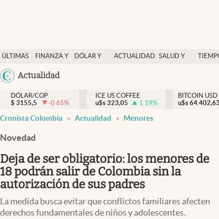
Finanzas y economía
ÚLTIMAS
FINANZA Y
DÓLAR Y
ACTUALIDAD
SALUD Y
TIEMP
Salud y nutrición
NOTICIAS
ECONOMÍA
MERCADOS
NUTRICIÓN
LIBRE
Argentina
Actualidad
Vida espiritual
España
Actualidad
DÓLAR/COP
ICE US COFFEE
BITCOIN USD
$
3155,5
-0.65
%
u$s
323,05
1.19
%
u$s
México
64.402,6
Tiempo libre
Cronista Colombia
Actualidad
Menores
USA
Dólar y mercados
Colombia
Novedad
Uruguay
Curiosidades
Deja de ser obligatorio: los menores de
18 podrán salir de Colombia sin la
Colombia
autorización de sus padres
La medida busca evitar que conflictos familiares afecten
derechos fundamentales de niños y adolescentes.