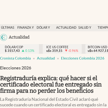
Finanzas y economía
ÚLTIMAS
FINANZA Y
DÓLAR Y
ACTUALIDAD
SALUD Y
TIEMP
Salud y nutrición
NOTICIAS
ECONOMÍA
MERCADOS
NUTRICIÓN
LIBRE
Argentina
Actualidad
Vida espiritual
España
Actualidad
DÓLAR/COP
ICE US COFFEE
BITCOIN USD
$
3157,43
0.13
%
u$s
319,15
-0.96
%
u$s
México
64.927,1
Tiempo libre
Cronista Colombia
Actualidad
Elecciones Colombia 2026
USA
Dólar y mercados
Colombia
Elecciones 2026
Uruguay
Curiosidades
Registraduría explica: qué hacer si el
certificado electoral fue entregado sin
Colombia
firma para no perder los beneficios
La Registraduría Nacional del Estado Civil aclaró qué
sucede cuando un certificado electoral es entregado sin la