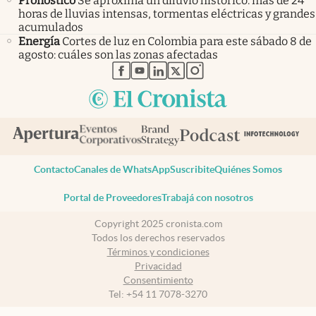
Pronóstico
Se aproxima un diluvio histórico: más de 24
horas de lluvias intensas, tormentas eléctricas y grandes
acumulados
Energía
Cortes de luz en Colombia para este sábado 8 de
agosto: cuáles son las zonas afectadas
abre en nueva pestaña
abre en nueva pestaña
abre en nueva pestaña
abre en nueva pestaña
abre en nueva pestaña
Contacto
Canales de WhatsApp
Suscribite
Quiénes Somos
Portal de Proveedores
Trabajá con nosotros
Copyright 2025 cronista.com
Todos los derechos reservados
Términos y condiciones
Privacidad
Consentimiento
Tel:
+54 11 7078-3270