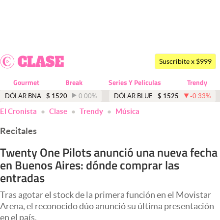
Últimas noticias
Dólar
Suscribite x $999
Members
Gourmet
Break
Series Y Peliculas
Trendy
Economía y Política
DÓLAR BNA
$
1520
0.00
%
DÓLAR BLUE
$
1525
-0.33
%
El Cronista
Clase
Trendy
Música
Finanzas y Mercados
Recitales
Mercados Online
Twenty One Pilots anunció una nueva fecha
Negocios
en Buenos Aires: dónde comprar las
Columnistas
entradas
Otras secciones
Tras agotar el stock de la primera función en el Movistar
Arena, el reconocido dúo anunció su última presentación
Apertura
en el país.