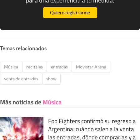
para una experiencia a tu medida.
Quiero registrarme
Temas relacionados
Música
recitales
entradas
Movistar Arena
venta de entradas
show
Más noticias de
Música
Foo Fighters confirmó su regreso a
Argentina: cuándo salen a la venta
las entradas, dónde comprarlas y a