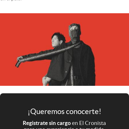
Infotechnology
Clase
Clima
Mundial 2026
Eventos Corporativos
El Cronista Studio
Mediakit
abre en nueva pestaña
Argentina
¡Queremos conocerte!
Registrate sin cargo
en El Cronista