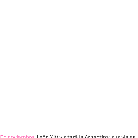
En noviembre
.
León XIV visitará la Argentina: sus viajes