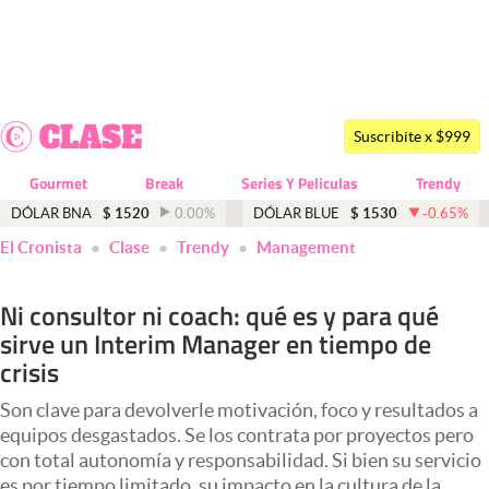
Últimas noticias
Dólar
Suscribite x $999
Members
Gourmet
Break
Series Y Peliculas
Trendy
Economía y Política
DÓLAR BNA
$
1520
0.00
%
DÓLAR BLUE
$
1530
-0.65
%
El Cronista
Clase
Trendy
Management
Finanzas y Mercados
Mercados Online
Ni consultor ni coach: qué es y para qué
sirve un Interim Manager en tiempo de
Negocios
crisis
Columnistas
Son clave para devolverle motivación, foco y resultados a
Otras secciones
equipos desgastados. Se los contrata por proyectos pero
con total autonomía y responsabilidad. Si bien su servicio
Apertura
es por tiempo limitado, su impacto en la cultura de la