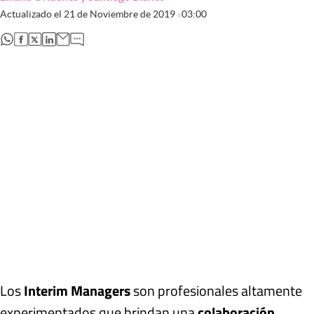
Actualizado el
21 de Noviembre de 2019
03:00
abre en nueva pestaña
abre en nueva pestaña
abre en nueva pestaña
abre en nueva pestaña
Los
Interim Managers
son profesionales altamente
experimentados que brindan una
colaboración