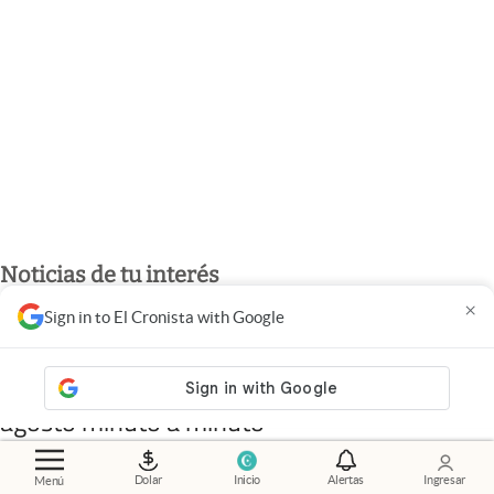
Noticias de tu interés
×
Sign in to El Cronista with Google
Mercados
.
Dólar hoy y
dólar blue hoy: cuál es la
cotización del viernes 7 de
agosto minuto a minuto
Dolar
Inicio
Alertas
Ingresar
Menú