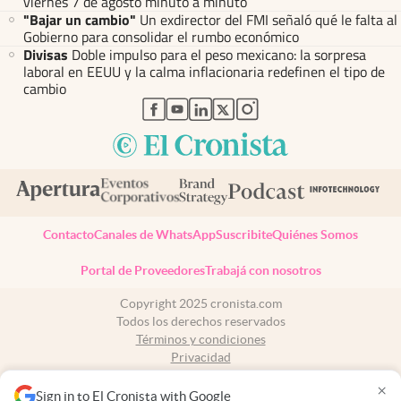
viernes 7 de agosto minuto a minuto
"Bajar un cambio"
Un exdirector del FMI señaló qué le falta al
Gobierno para consolidar el rumbo económico
Divisas
Doble impulso para el peso mexicano: la sorpresa
laboral en EEUU y la calma inflacionaria redefinen el tipo de
cambio
abre en nueva pestaña
abre en nueva pestaña
abre en nueva pestaña
abre en nueva pestaña
abre en nueva pestaña
Contacto
Canales de WhatsApp
Suscribite
Quiénes Somos
Portal de Proveedores
Trabajá con nosotros
Copyright 2025 cronista.com
Todos los derechos reservados
Términos y condiciones
Privacidad
Consentimiento
×
Tel:
+54 11 7078-3270
Sign in to El Cronista with Google