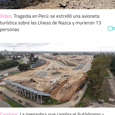
Video
.
Tragedia en Perú: se estrelló una avioneta
turística sobre las Líneas de Nazca y murieron 13
personas
Cambios
.
La megaobra que cambia el Autódromo y