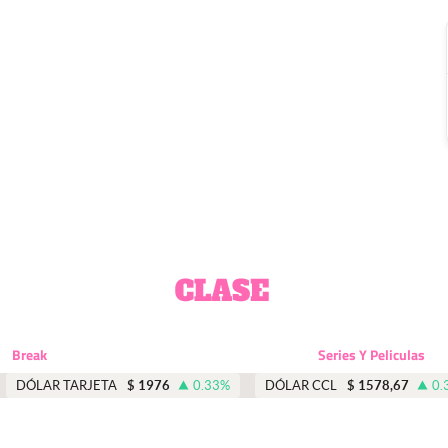
Break
Series Y Peliculas
DÓLAR TARJETA
$
1976
0.33
%
DÓLAR CCL
$
1578,67
0.