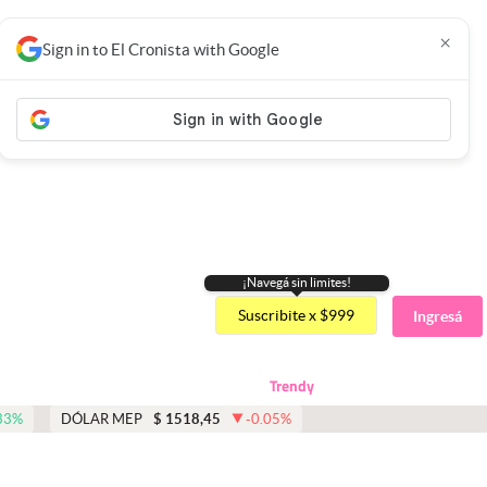
×
Sign in to El Cronista with Google
¡Navegá sin limites!
Suscribite x $999
Ingresá
Trendy
33
%
DÓLAR MEP
$
1518,45
-0.05
%