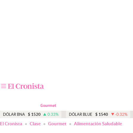
Últimas noticias
Dólar
Members
Economía y Política
Finanzas y Mercados
Mercados Online
Negocios
Columnistas
Gourmet
Otras secciones
DÓLAR BNA
$
1520
0.33
%
DÓLAR BLUE
$
1540
-0.32
%
El Cronista
Clase
Gourmet
Alimentación Saludable
Apertura