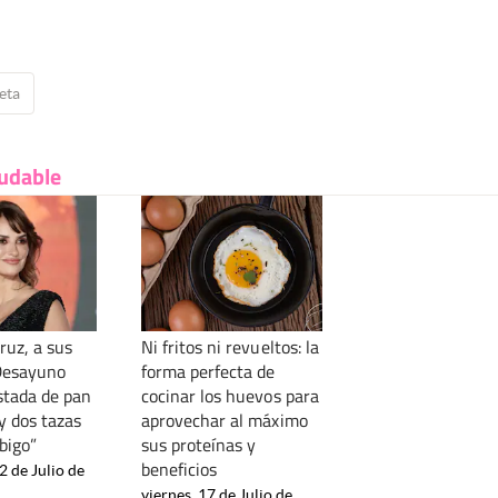
eta
ludable
ruz, a sus
Ni fritos ni revueltos: la
Desayuno
forma perfecta de
stada de pan
cocinar los huevos para
y dos tazas
aprovechar al máximo
bigo”
sus proteínas y
beneficios
2 de Julio de
viernes, 17 de Julio de