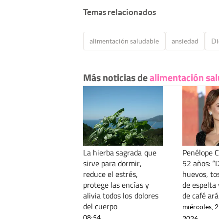
Temas relacionados
alimentación saludable
ansiedad
Di
Más noticias de
alimentación sa
La hierba sagrada que
Penélope C
sirve para dormir,
52 años: “
reduce el estrés,
huevos, to
protege las encías y
de espelta 
alivia todos los dolores
de café ará
del cuerpo
miércoles, 2
08:54
2026