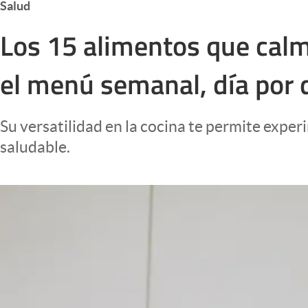
Salud
Infotechnology
Los 15 alimentos que calma
Clase
Clima
el menú semanal, día por 
Mundial 2026
Eventos Corporativos
Su versatilidad en la cocina te permite exp
El Cronista Studio
saludable.
Mediakit
abre en nueva pestaña