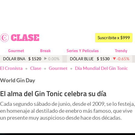
Últimas noticias
Dólar
Suscribite x $999
Members
Gourmet
Break
Series Y Peliculas
Trendy
Economía y Política
DÓLAR BNA
$
1520
0.00
%
DÓLAR BLUE
$
1530
-0.65
%
El Cronista
Clase
Gourmet
Día Mundial Del Gin Tonic
Finanzas y Mercados
World Gin Day
Mercados Online
El alma del Gin Tonic celebra su día
Negocios
Cada segundo sábado de junio, desde el 2009, se lo festeja,
Columnistas
en homenaje al destilado de enebro más famoso, que vive
Otras secciones
un presente muy auspicioso desde hace dos décadas.
Apertura