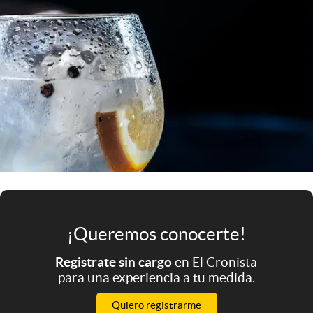
Infotechnology
Clase
Clima
Mundial 2026
Eventos Corporativos
El Cronista Studio
Mediakit
abre en nueva pestaña
Argentina
¡Queremos conocerte!
Registrate sin cargo
en El Cronista
para una experiencia a tu medida.
Quiero registrarme