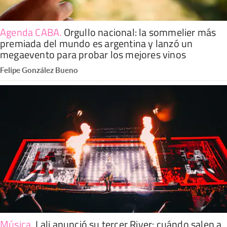
Agenda CABA
.
Orgullo nacional: la sommelier más
premiada del mundo es argentina y lanzó un
megaevento para probar los mejores vinos
Felipe González Bueno
Música
.
Lali anunció su tercer River: cuándo salen a