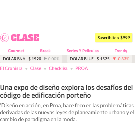
Últimas noticias
Dólar
Suscribite x $999
Members
Gourmet
Break
Series Y Peliculas
Trendy
Economía y Política
DÓLAR BNA
$
1520
0.00
%
DÓLAR BLUE
$
1525
-0.33
%
El Cronista
Clase
Checklist
PROA
Finanzas y Mercados
Mercados Online
Una expo de diseño explora los desafíos del
código de edificación porteño
Negocios
Columnistas
'Diseño en acción', en Proa, hace foco en las problemáticas
derivadas de las nuevas leyes de planeamiento urbano y el
Otras secciones
cambio de paradigma en la moda.
Apertura