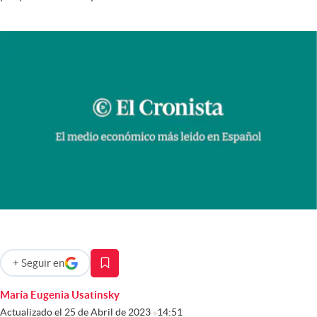
Infotechnology
Clase
Clima
Mundial 2026
Eventos Corporativos
El Cronista Studio
Mediakit
abre en nueva pestaña
Argentina
+
Seguir
en
abre en nueva pestaña
María Eugenia Usatinsky
Actualizado el
25 de Abril de 2023
14:51