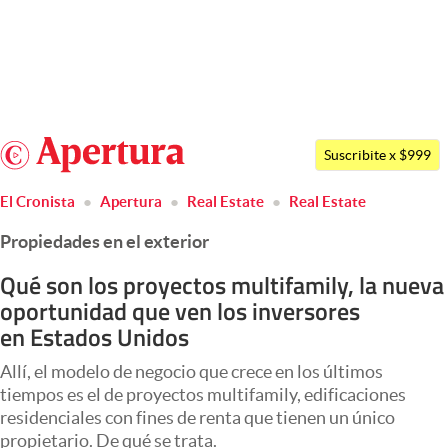
Últimas noticias
Dólar
Argentina
Members
Suscribite x $999
España
abre en nueva pestaña
Economía y Política
El Cronista
Apertura
Real Estate
Real Estate
México
Finanzas y Mercados
Propiedades en el exterior
USA
Mercados Online
Colombia
Qué son los proyectos multifamily, la nueva
oportunidad que ven los inversores
Uruguay
Negocios
en Estados Unidos
Columnistas
Allí, el modelo de negocio que crece en los últimos
Otras secciones
tiempos es el de proyectos multifamily, edificaciones
residenciales con fines de renta que tienen un único
Apertura
propietario. De qué se trata.