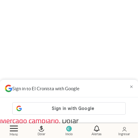
×
Sign in to El Cronista with Google
Noticias de tu interés
Mercado cambiario
.
Dólar
hoy: a cuánto cotiza el
oficial en los bancos de la
Dolar
Inicio
Alertas
Ingresar
Menú