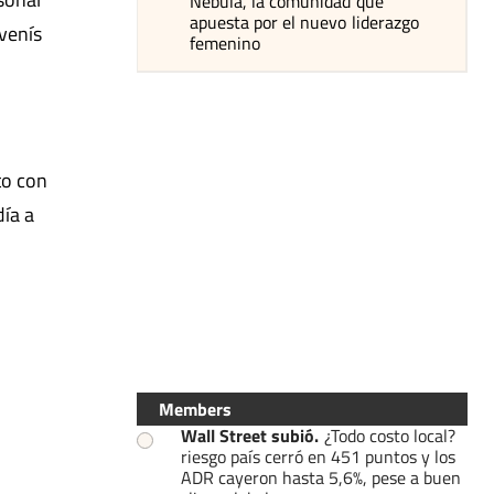
Nébula, la comunidad que
apuesta por el nuevo liderazgo
venís
femenino
to con
día a
Members
Wall Street subió
.
¿Todo costo local?
riesgo país cerró en 451 puntos y los
ADR cayeron hasta 5,6%, pese a buen