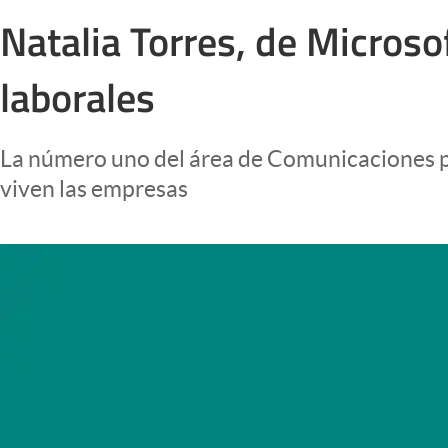
Infotechnology
Natalia Torres, de Microso
Clase
laborales
Clima
Mundial 2026
La número uno del área de Comunicaciones par
Eventos Corporativos
viven las empresas
El Cronista Studio
Mediakit
abre en nueva pestaña