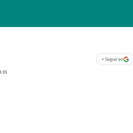
+
Seguir
en
abre en nueva p
3:35