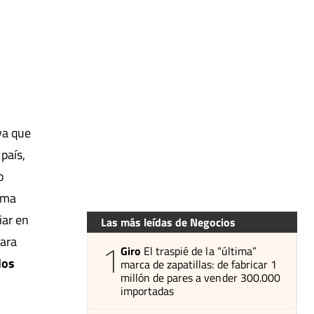
va que
país,
o
ama
iar en
Las más leídas de Negocios
para
1
Giro
El traspié de la “última”
los
marca de zapatillas: de fabricar 1
millón de pares a vender 300.000
importadas