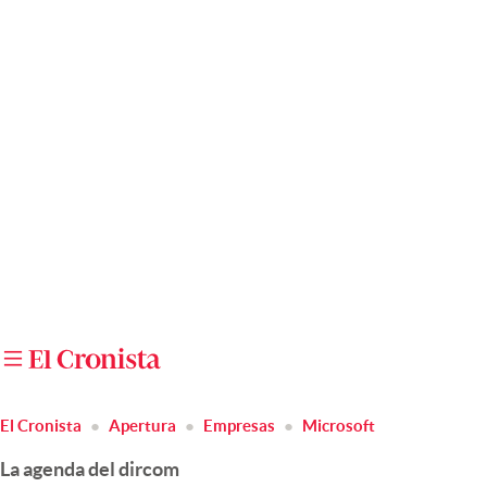
Últimas noticias
Dólar
Members
Economía y Política
Finanzas y Mercados
Mercados Online
Negocios
Columnistas
Otras secciones
El Cronista
Apertura
Empresas
Microsoft
Apertura
La agenda del dircom