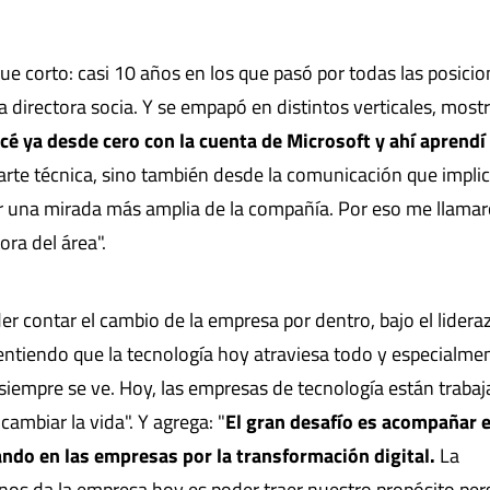
ue corto: casi 10 años en los que pasó por todas las posicio
 directora socia. Y se empapó en distintos verticales, mos
é ya desde cero con la cuenta de Microsoft y ahí aprendí
 parte técnica, sino también desde la comunicación que impli
er una mirada más amplia de la compañía. Por eso me llamar
ora del área".
r contar el cambio de la empresa por dentro, bajo el lidera
entiendo que la tecnología hoy atraviesa todo y especialme
 siempre se ve. Hoy, las empresas de tecnología están traba
ambiar la vida". Y agrega: "
El gran desafío es acompañar e
ando en las empresas por la transformación digital.
La
nos da la empresa hoy es poder traer nuestro propósito per