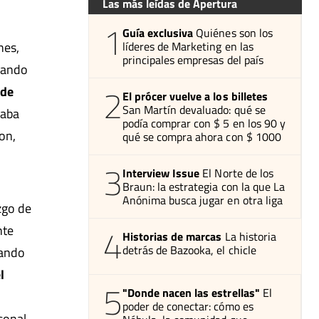
Las más leídas de Apertura
1
Guía exclusiva
Quiénes son los
nes,
líderes de Marketing en las
principales empresas del país
trando
2
 de
El prócer vuelve a los billetes
San Martín devaluado: qué se
caba
podía comprar con $ 5 en los 90 y
on,
qué se compra ahora con $ 1000
3
Interview Issue
El Norte de los
Braun: la estrategia con la que La
Anónima busca jugar en otra liga
zgo de
4
nte
Historias de marcas
La historia
detrás de Bazooka, el chicle
jando
l
5
"Donde nacen las estrellas"
El
poder de conectar: cómo es
sonal