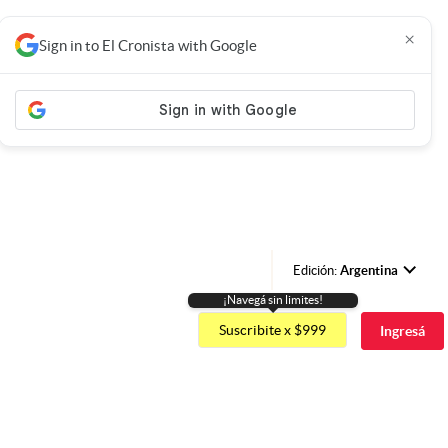
×
Sign in to El Cronista with Google
Edición:
Argentina
¡Navegá sin limites!
Argentina
Suscribite x $999
Ingresá
España
México
USA
Colombia