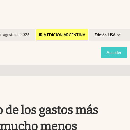
de agosto de 2026
IR A EDICIÓN ARGENTINA
Edición:
USA
Argentina
Acceder
España
México
USA
Colombia
Uruguay
o de los gastos más
án mucho menos