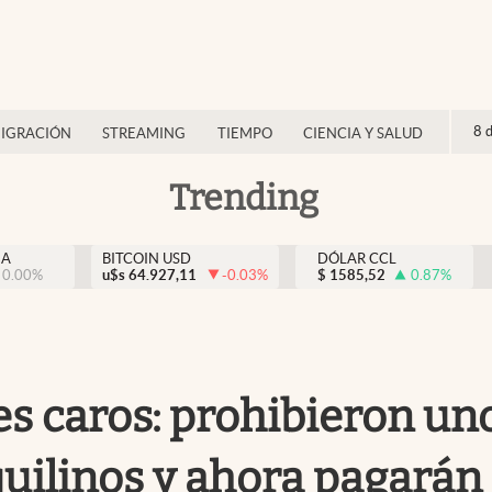
8 
IGRACIÓN
STREAMING
TIEMPO
CIENCIA Y SALUD
Trending
NA
BITCOIN USD
DÓLAR CCL
0.00
%
u$s
64.927,11
-0.03
%
$
1585,52
0.87
%
es caros: prohibieron un
nquilinos y ahora pagar