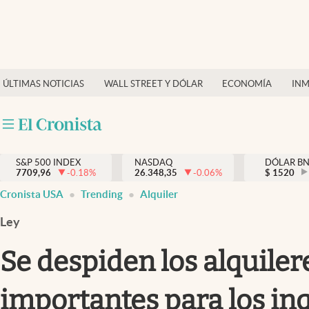
Últimas Noticias
Finanzas y economía
ÚLTIMAS NOTICIAS
WALL STREET Y DÓLAR
ECONOMÍA
INM
Wall Street y dólar
Inmigración
Trending
S&P 500 INDEX
NASDAQ
DÓLAR B
7709,96
-0.18
%
26.348,35
-0.06
%
$
1520
Tiempo
Cronista USA
Trending
Alquiler
Ciencia y salud
Ley
Espiritual
Se despiden los alquiler
Streaming
importantes para los i
PC y mobile