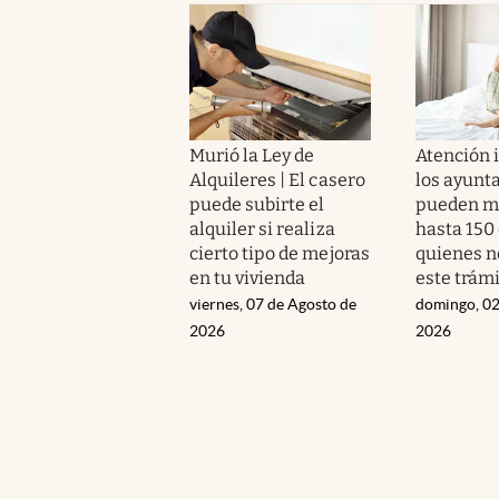
Murió la Ley de
Atención i
Alquileres | El casero
los ayunt
puede subirte el
pueden mu
alquiler si realiza
hasta 150
cierto tipo de mejoras
quienes n
en tu vivienda
este trám
viernes, 07 de Agosto de
domingo, 02
2026
2026