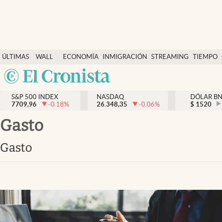
Últimas Noticias
ÚLTIMAS
WALL
ECONOMÍA
INMIGRACIÓN
STREAMING
TIEMPO
Finanzas y economía
NOTICIAS
STREET
Argentina
Wall Street y dólar
Y
España
Inmigración
DÓLAR
S&P 500 INDEX
NASDAQ
DÓLAR B
7709,96
-0.18
%
26.348,35
-0.06
%
México
$
1520
Trending
USA
gasto
Tiempo
Colombia
gasto
Uruguay
Ciencia y salud
Espiritual
Streaming
PC y mobile