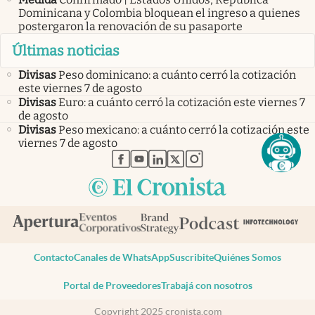
Dominicana y Colombia bloquean el ingreso a quienes
postergaron la renovación de su pasaporte
Últimas noticias
Divisas
Peso dominicano: a cuánto cerró la cotización
este viernes 7 de agosto
Divisas
Euro: a cuánto cerró la cotización este viernes 7
de agosto
Divisas
Peso mexicano: a cuánto cerró la cotización este
viernes 7 de agosto
abre en nueva pestaña
abre en nueva pestaña
abre en nueva pestaña
abre en nueva pestaña
abre en nueva pestaña
Contacto
Canales de WhatsApp
Suscribite
Quiénes Somos
Portal de Proveedores
Trabajá con nosotros
Copyright 2025 cronista.com