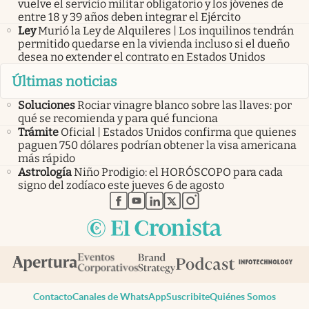
vuelve el servicio militar obligatorio y los jóvenes de
entre 18 y 39 años deben integrar el Ejército
Ley
Murió la Ley de Alquileres | Los inquilinos tendrán
permitido quedarse en la vivienda incluso si el dueño
desea no extender el contrato en Estados Unidos
Últimas noticias
Soluciones
Rociar vinagre blanco sobre las llaves: por
qué se recomienda y para qué funciona
Trámite
Oficial | Estados Unidos confirma que quienes
paguen 750 dólares podrían obtener la visa americana
más rápido
Astrología
Niño Prodigio: el HORÓSCOPO para cada
signo del zodíaco este jueves 6 de agosto
abre en nueva pestaña
abre en nueva pestaña
abre en nueva pestaña
abre en nueva pestaña
abre en nueva pestaña
Contacto
Canales de WhatsApp
Suscribite
Quiénes Somos