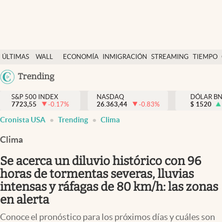
Últimas Noticias
ÚLTIMAS
WALL
ECONOMÍA
INMIGRACIÓN
STREAMING
TIEMPO
Finanzas y economía
NOTICIAS
STREET
Argentina
Trending
Wall Street y dólar
Y
España
Inmigración
DÓLAR
S&P 500 INDEX
NASDAQ
DÓLAR B
7723,55
-0.17
%
26.363,44
-0.83
%
México
$
1520
Trending
Cronista USA
Trending
Clima
USA
Tiempo
Colombia
Clima
Uruguay
Ciencia y salud
Se acerca un diluvio histórico con 96
Espiritual
horas de tormentas severas, lluvias
intensas y ráfagas de 80 km/h: las zonas
Streaming
en alerta
PC y mobile
Conoce el pronóstico para los próximos días y cuáles son