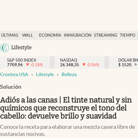
Últimas Noticias
ÚLTIMAS
WALL
ECONOMÍA
INMIGRACIÓN
STREAMING
TIEMPO
Finanzas y economía
NOTICIAS
STREET
Argentina
Lifestyle
Wall Street y dólar
Y
España
Inmigración
DÓLAR
S&P 500 INDEX
NASDAQ
DÓLAR B
7709,96
-0.18
%
26.348,35
-0.06
%
México
$
1520
Trending
Cronista USA
Lifestyle
Belleza
USA
Tiempo
Colombia
Solución
Uruguay
Ciencia y salud
Adiós a las canas | El tinte natural y sin
Espiritual
químicos que reconstruye el tono del
cabello: devuelve brillo y suavidad
Streaming
Conoce la receta para elaborar una mezcla casera libre de
PC y mobile
sustancias nocivas.