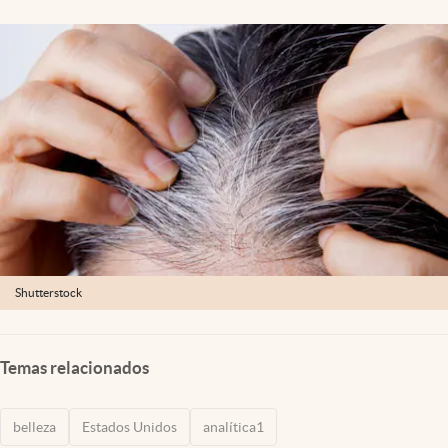
Lifestyle
USA
Shutterstock
Temas relacionados
belleza
Estados Unidos
analítica1