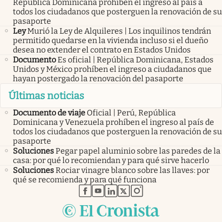
República Dominicana prohíben el ingreso al país a
todos los ciudadanos que posterguen la renovación de su
pasaporte
Ley
Murió la Ley de Alquileres | Los inquilinos tendrán
permitido quedarse en la vivienda incluso si el dueño
desea no extender el contrato en Estados Unidos
Documento
Es oficial | República Dominicana, Estados
Unidos y México prohíben el ingreso a ciudadanos que
hayan postergado la renovación del pasaporte
Últimas noticias
Documento de viaje
Oficial | Perú, República
Dominicana y Venezuela prohíben el ingreso al país de
todos los ciudadanos que posterguen la renovación de su
pasaporte
Soluciones
Pegar papel aluminio sobre las paredes de la
casa: por qué lo recomiendan y para qué sirve hacerlo
Soluciones
Rociar vinagre blanco sobre las llaves: por
qué se recomienda y para qué funciona
abre en nueva pestaña
abre en nueva pestaña
abre en nueva pestaña
abre en nueva pestaña
abre en nueva pestaña