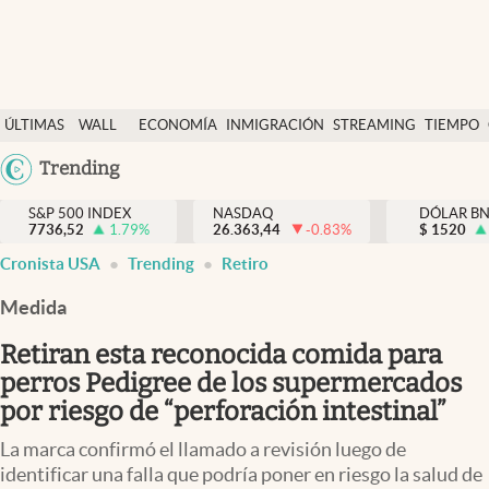
Últimas Noticias
ÚLTIMAS
WALL
ECONOMÍA
INMIGRACIÓN
STREAMING
TIEMPO
Finanzas y economía
NOTICIAS
STREET
Argentina
Trending
Wall Street y dólar
Y
España
Inmigración
DÓLAR
S&P 500 INDEX
NASDAQ
DÓLAR B
7736,52
1.79
%
26.363,44
-0.83
%
México
$
1520
Trending
Cronista USA
Trending
Retiro
USA
Tiempo
Colombia
Medida
Uruguay
Ciencia y salud
Retiran esta reconocida comida para
Espiritual
perros Pedigree de los supermercados
por riesgo de “perforación intestinal”
Streaming
La marca confirmó el llamado a revisión luego de
PC y mobile
identificar una falla que podría poner en riesgo la salud de