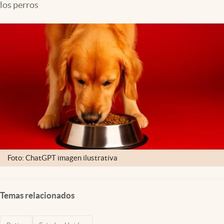
los perros
Lifestyle
USA
Foto: ChatGPT imagen ilustrativa
Temas relacionados