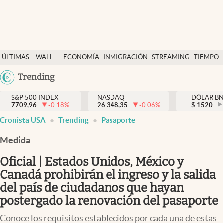
Últimas Noticias
ÚLTIMAS
WALL
ECONOMÍA
INMIGRACIÓN
STREAMING
TIEMPO
Finanzas y economía
NOTICIAS
STREET
Argentina
Trending
Wall Street y dólar
Y
España
Inmigración
DÓLAR
S&P 500 INDEX
NASDAQ
DÓLAR B
7709,96
-0.18
%
26.348,35
-0.06
%
México
$
1520
Trending
Cronista USA
Trending
Pasaporte
USA
Tiempo
Colombia
Medida
Uruguay
Ciencia y salud
Oficial | Estados Unidos, México y
Espiritual
Canadá prohibirán el ingreso y la salida
del país de ciudadanos que hayan
Streaming
postergado la renovación del pasaporte
PC y mobile
Conoce los requisitos establecidos por cada una de estas