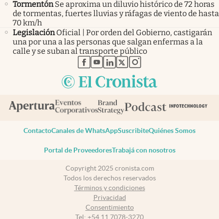
Tormentón
Se aproxima un diluvio histórico de 72 horas
de tormentas, fuertes lluvias y ráfagas de viento de hasta
70 km/h
Legislación
Oficial | Por orden del Gobierno, castigarán
una por una a las personas que salgan enfermas a la
calle y se suban al transporte público
abre en nueva pestaña
abre en nueva pestaña
abre en nueva pestaña
abre en nueva pestaña
abre en nueva pestaña
Contacto
Canales de WhatsApp
Suscribite
Quiénes Somos
Portal de Proveedores
Trabajá con nosotros
Copyright 2025 cronista.com
Todos los derechos reservados
Términos y condiciones
Privacidad
Consentimiento
Tel:
+54 11 7078-3270