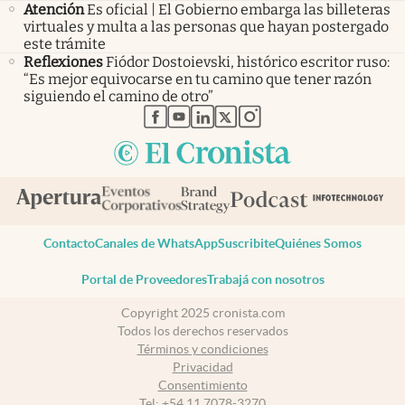
Atención
Es oficial | El Gobierno embarga las billeteras
virtuales y multa a las personas que hayan postergado
este trámite
Reflexiones
Fiódor Dostoievski, histórico escritor ruso:
“Es mejor equivocarse en tu camino que tener razón
siguiendo el camino de otro”
abre en nueva pestaña
abre en nueva pestaña
abre en nueva pestaña
abre en nueva pestaña
abre en nueva pestaña
Contacto
Canales de WhatsApp
Suscribite
Quiénes Somos
Portal de Proveedores
Trabajá con nosotros
Copyright 2025 cronista.com
Todos los derechos reservados
Términos y condiciones
Privacidad
Consentimiento
Tel:
+54 11 7078-3270