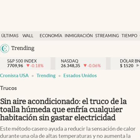
Últimas Noticias
ÚLTIMAS
WALL
ECONOMÍA
INMIGRACIÓN
STREAMING
TIEMPO
Finanzas y economía
NOTICIAS
STREET
Argentina
Trending
Wall Street y dólar
Y
España
Inmigración
DÓLAR
S&P 500 INDEX
NASDAQ
DÓLAR B
7709,96
-0.18
%
26.348,35
-0.06
%
México
$
1520
Trending
Cronista USA
Trending
Estados Unidos
USA
Tiempo
Colombia
Trucos
Uruguay
Ciencia y salud
Sin aire acondicionado: el truco de la
Espiritual
toalla húmeda que enfría cualquier
habitación sin gastar electricidad
Streaming
Este método casero ayuda a reducir la sensación de calor
PC y mobile
durante una ola de altas temperaturas y no aumenta la