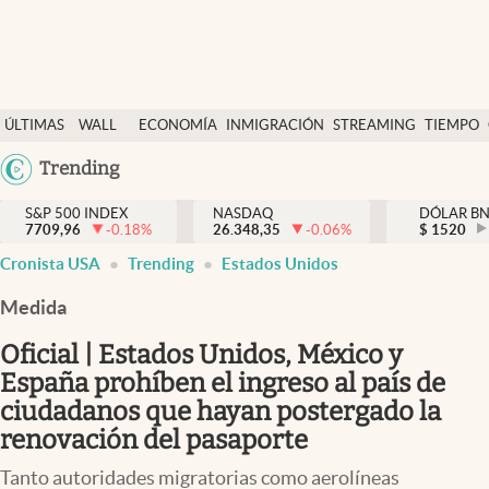
Últimas Noticias
ÚLTIMAS
WALL
ECONOMÍA
INMIGRACIÓN
STREAMING
TIEMPO
Finanzas y economía
NOTICIAS
STREET
Argentina
Trending
Wall Street y dólar
Y
España
Inmigración
DÓLAR
S&P 500 INDEX
NASDAQ
DÓLAR B
7709,96
-0.18
%
26.348,35
-0.06
%
México
$
1520
Trending
Cronista USA
Trending
Estados Unidos
USA
Tiempo
Colombia
Medida
Uruguay
Ciencia y salud
Oficial | Estados Unidos, México y
Espiritual
España prohíben el ingreso al país de
ciudadanos que hayan postergado la
Streaming
renovación del pasaporte
PC y mobile
Tanto autoridades migratorias como aerolíneas