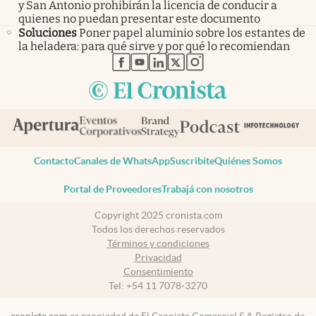
y San Antonio prohibirán la licencia de conducir a
quienes no puedan presentar este documento
Soluciones
Poner papel aluminio sobre los estantes de
la heladera: para qué sirve y por qué lo recomiendan
abre en nueva pestaña
abre en nueva pestaña
abre en nueva pestaña
abre en nueva pestaña
abre en nueva pestaña
Contacto
Canales de WhatsApp
Suscribite
Quiénes Somos
Portal de Proveedores
Trabajá con nosotros
Copyright 2025 cronista.com
Todos los derechos reservados
Términos y condiciones
Privacidad
Consentimiento
Tel:
+54 11 7078-3270
cronista.com
es propiedad de El Cronista Comercial S.A Registro de