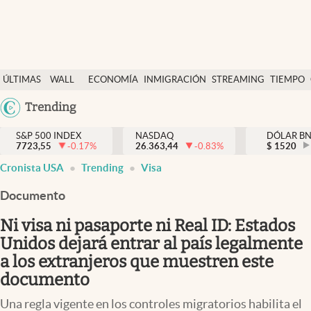
Últimas Noticias
ÚLTIMAS
WALL
ECONOMÍA
INMIGRACIÓN
STREAMING
TIEMPO
Finanzas y economía
NOTICIAS
STREET
Argentina
Trending
Wall Street y dólar
Y
España
Inmigración
DÓLAR
S&P 500 INDEX
NASDAQ
DÓLAR B
7723,55
-0.17
%
26.363,44
-0.83
%
México
$
1520
Trending
Cronista USA
Trending
Visa
USA
Tiempo
Colombia
Documento
Uruguay
Ciencia y salud
Ni visa ni pasaporte ni Real ID: Estados
Espiritual
Unidos dejará entrar al país legalmente
a los extranjeros que muestren este
Streaming
documento
PC y mobile
Una regla vigente en los controles migratorios habilita el