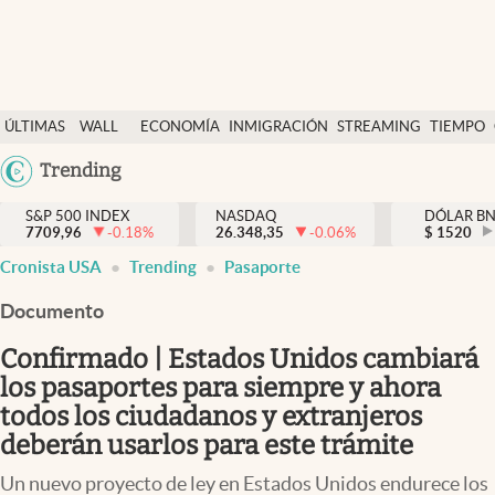
Últimas Noticias
ÚLTIMAS
WALL
ECONOMÍA
INMIGRACIÓN
STREAMING
TIEMPO
Finanzas y economía
NOTICIAS
STREET
Argentina
Trending
Wall Street y dólar
Y
España
Inmigración
DÓLAR
S&P 500 INDEX
NASDAQ
DÓLAR B
7709,96
-0.18
%
26.348,35
-0.06
%
México
$
1520
Trending
Cronista USA
Trending
Pasaporte
USA
Tiempo
Colombia
Documento
Uruguay
Ciencia y salud
Confirmado | Estados Unidos cambiará
Espiritual
los pasaportes para siempre y ahora
todos los ciudadanos y extranjeros
Streaming
deberán usarlos para este trámite
PC y mobile
Un nuevo proyecto de ley en Estados Unidos endurece los