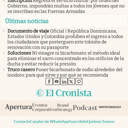
Inscripción
Regresa el servicio militar: por orden del
Gobierno, impondrán multas a todos los jóvenes que no
se inscriban en las Fuerzas Armadas
Últimas noticias
Documento de viaje
Oficial | República Dominicana,
Estados Unidos y Colombia prohíben el ingreso a todos
los ciudadanos que posterguen este trámite de
renovación con su pasaporte
Soluciones
Ni vinagre ni bicarbonato: el método ideal
para eliminar el sarro concentrado en los orificios de la
ducha y evitar reducir la presión
Truco casero
Poner bicarbonato de sodio alrededor del
inodoro: para qué sirve y por qué se recomienda
abre en nueva pestaña
abre en nueva pestaña
abre en nueva pestaña
abre en nueva pestaña
abre en nueva pestaña
Contacto
Canales de WhatsApp
Suscribite
Quiénes Somos