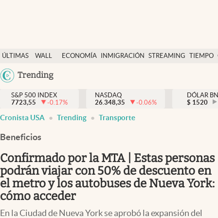
Últimas Noticias
ÚLTIMAS
WALL
ECONOMÍA
INMIGRACIÓN
STREAMING
TIEMPO
Finanzas y economía
NOTICIAS
STREET
Argentina
Trending
Wall Street y dólar
Y
España
Inmigración
DÓLAR
S&P 500 INDEX
NASDAQ
DÓLAR B
7723,55
-0.17
%
26.348,35
-0.06
%
México
$
1520
Trending
Cronista USA
Trending
Transporte
USA
Tiempo
Colombia
Beneficios
Uruguay
Ciencia y salud
Confirmado por la MTA | Estas personas
Espiritual
podrán viajar con 50% de descuento en
el metro y los autobuses de Nueva York:
Streaming
cómo acceder
PC y mobile
En la Ciudad de Nueva York se aprobó la expansión del