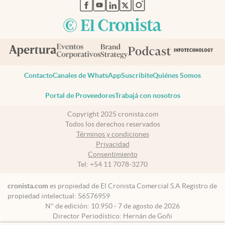
abre en nueva pestaña
abre en nueva pestaña
abre en nueva pestaña
abre en nueva pestaña
abre en nueva pestaña
Contacto
Canales de WhatsApp
Suscribite
Quiénes Somos
Portal de Proveedores
Trabajá con nosotros
Copyright 2025 cronista.com
Todos los derechos reservados
Términos y condiciones
Privacidad
Consentimiento
Tel:
+54 11 7078-3270
cronista.com
es propiedad de El Cronista Comercial S.A Registro de
propiedad intelectual: 56576959
N° de edición: 10.950 - 7 de agosto de 2026
Director Periodístico: Hernán de Goñi