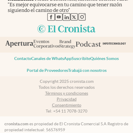
“Es mejor equivocarse en tu camino que tener razón
siguiendo el camino de otro”
abre en nueva pestaña
abre en nueva pestaña
abre en nueva pestaña
abre en nueva pestaña
abre en nueva pestaña
Contacto
Canales de WhatsApp
Suscribite
Quiénes Somos
Portal de Proveedores
Trabajá con nosotros
Copyright 2025 cronista.com
Todos los derechos reservados
Términos y condiciones
Privacidad
Consentimiento
Tel:
+54 11 7078-3270
cronista.com
es propiedad de El Cronista Comercial S.A Registro de
propiedad intelectual: 56576959