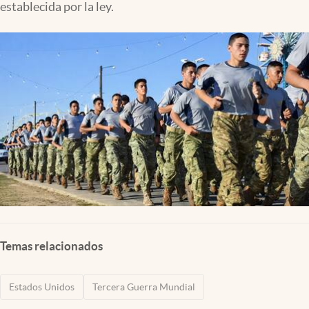
establecida por la ley.
Lifestyle
USA
Temas relacionados
Estados Unidos
Tercera Guerra Mundial