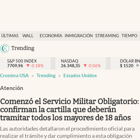
Últimas Noticias
ÚLTIMAS
WALL
ECONOMÍA
INMIGRACIÓN
STREAMING
TIEMPO
Finanzas y economía
NOTICIAS
STREET
Argentina
Trending
Wall Street y dólar
Y
España
Inmigración
DÓLAR
S&P 500 INDEX
NASDAQ
DÓLAR B
7709,96
-0.18
%
26.348,35
-0.06
%
México
$
1520
Trending
Cronista USA
Trending
Estados Unidos
USA
Tiempo
Colombia
Atención
Uruguay
Ciencia y salud
Comenzó el Servicio Militar Obligatorio:
Espiritual
confirman la cartilla que deberán
tramitar todos los mayores de 18 años
Streaming
Las autoridades detallaron el procedimiento oficial para
PC y mobile
realizar el trámite y dar cumplimiento a esta obligación