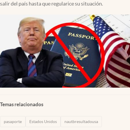
salir del país hasta que regularice su situación.
Lifestyle
USA
Temas relacionados
pasaporte
Estados Unidos
nautbresultadousa