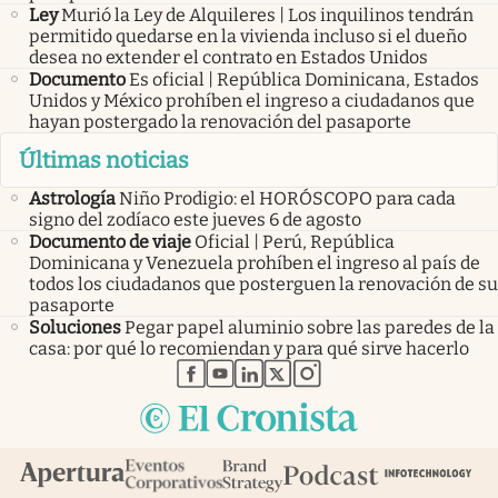
Ley
Murió la Ley de Alquileres | Los inquilinos tendrán
permitido quedarse en la vivienda incluso si el dueño
desea no extender el contrato en Estados Unidos
Documento
Es oficial | República Dominicana, Estados
Unidos y México prohíben el ingreso a ciudadanos que
hayan postergado la renovación del pasaporte
Últimas noticias
Astrología
Niño Prodigio: el HORÓSCOPO para cada
signo del zodíaco este jueves 6 de agosto
Documento de viaje
Oficial | Perú, República
Dominicana y Venezuela prohíben el ingreso al país de
todos los ciudadanos que posterguen la renovación de su
pasaporte
Soluciones
Pegar papel aluminio sobre las paredes de la
casa: por qué lo recomiendan y para qué sirve hacerlo
abre en nueva pestaña
abre en nueva pestaña
abre en nueva pestaña
abre en nueva pestaña
abre en nueva pestaña