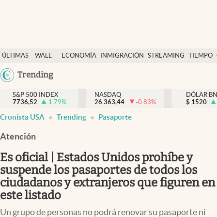
Últimas Noticias
ÚLTIMAS
WALL
ECONOMÍA
INMIGRACIÓN
STREAMING
TIEMPO
Finanzas y economía
NOTICIAS
STREET
Argentina
Trending
Wall Street y dólar
Y
España
Inmigración
DÓLAR
S&P 500 INDEX
NASDAQ
DÓLAR B
7736,52
1.79
%
26.363,44
-0.83
%
México
$
1520
Trending
Cronista USA
Trending
Pasaporte
USA
Tiempo
Colombia
Atención
Uruguay
Ciencia y salud
Es oficial | Estados Unidos prohíbe y
Espiritual
suspende los pasaportes de todos los
ciudadanos y extranjeros que figuren en
Streaming
este listado
PC y mobile
Un grupo de personas no podrá renovar su pasaporte ni