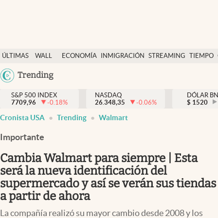
Últimas Noticias
ÚLTIMAS
WALL
ECONOMÍA
INMIGRACIÓN
STREAMING
TIEMPO
Finanzas y economía
NOTICIAS
STREET
Argentina
Trending
Wall Street y dólar
Y
España
Inmigración
DÓLAR
S&P 500 INDEX
NASDAQ
DÓLAR B
7709,96
-0.18
%
26.348,35
-0.06
%
México
$
1520
Trending
Cronista USA
Trending
Walmart
USA
Tiempo
Colombia
Importante
Uruguay
Ciencia y salud
Cambia Walmart para siempre | Esta
Espiritual
será la nueva identificación del
supermercado y así se verán sus tiendas
Streaming
a partir de ahora
PC y mobile
La compañía realizó su mayor cambio desde 2008 y los