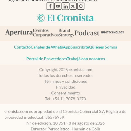
abre en nueva pestaña
abre en nueva pestaña
abre en nueva pestaña
abre en nueva pestaña
abre en nueva pestaña
Contacto
Canales de WhatsApp
Suscribite
Quiénes Somos
Portal de Proveedores
Trabajá con nosotros
Copyright 2025 cronista.com
Todos los derechos reservados
Términos y condiciones
Privacidad
Consentimiento
Tel:
+54 11 7078-3270
cronista.com
es propiedad de El Cronista Comercial S.A Registro de
propiedad intelectual: 56576959
N° de edición: 10.951 - 8 de agosto de 2026
Director Periodístico: Hernán de Goñi