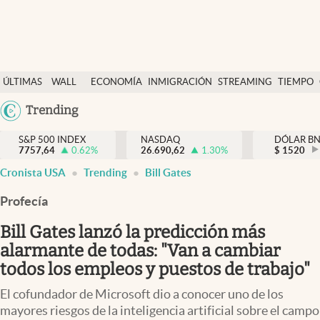
Últimas Noticias
ÚLTIMAS
WALL
ECONOMÍA
INMIGRACIÓN
STREAMING
TIEMPO
Finanzas y economía
NOTICIAS
STREET
Trending
Wall Street y dólar
Y
Inmigración
DÓLAR
S&P 500 INDEX
NASDAQ
DÓLAR B
7757,64
0.62
%
26.690,62
1.30
%
$
1520
Trending
Cronista USA
Trending
Bill Gates
Tiempo
Profecía
Ciencia y salud
Bill Gates lanzó la predicción más
Espiritual
alarmante de todas: "Van a cambiar
todos los empleos y puestos de trabajo"
Streaming
El cofundador de Microsoft dio a conocer uno de los
PC y mobile
mayores riesgos de la inteligencia artificial sobre el campo