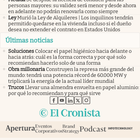
personas mayores: su validez será menor y desde ahora
en adelante no podrán renovarla como siempre
Ley
Murió la Ley de Alquileres | Los inquilinos tendrán
permitido quedarse en la vivienda incluso si el dueño
desea no extender el contrato en Estados Unidos
Últimas noticias
Soluciones
Colocar el papel higiénico hacia delante o
hacia atrás: cuál es la forma correcta y por qué solo
recomiendan hacerlo solo de una forma
Obra millonaria
Construyen la represa más grande del
mundo: tendrá una potencia récord de 60.000 MW y
triplicará la energía de la actual líder mundial
Trucos
Llevar una almendra envuelta en papel aluminio:
por qué lo recomiendan y para qué sirve
abre en nueva pestaña
abre en nueva pestaña
abre en nueva pestaña
abre en nueva pestaña
abre en nueva pestaña