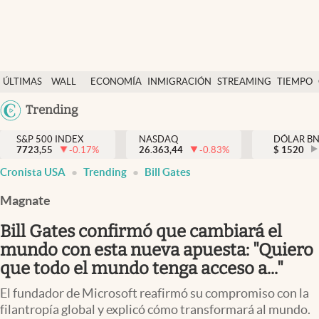
Últimas Noticias
ÚLTIMAS
WALL
ECONOMÍA
INMIGRACIÓN
STREAMING
TIEMPO
Finanzas y economía
NOTICIAS
STREET
Argentina
Trending
Wall Street y dólar
Y
España
Inmigración
DÓLAR
S&P 500 INDEX
NASDAQ
DÓLAR B
7723,55
-0.17
%
26.363,44
-0.83
%
México
$
1520
Trending
Cronista USA
Trending
Bill Gates
USA
Tiempo
Colombia
Magnate
Uruguay
Ciencia y salud
Bill Gates confirmó que cambiará el
Espiritual
mundo con esta nueva apuesta: "Quiero
que todo el mundo tenga acceso a..."
Streaming
El fundador de Microsoft reafirmó su compromiso con la
PC y mobile
filantropía global y explicó cómo transformará al mundo.