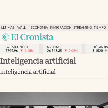
Últimas Noticias
ÚLTIMAS
WALL
ECONOMÍA
INMIGRACIÓN
STREAMING
TIEMPO
Finanzas y economía
NOTICIAS
STREET
Argentina
Wall Street y dólar
Y
España
Inmigración
DÓLAR
S&P 500 INDEX
NASDAQ
DÓLAR B
7709,96
-0.18
%
26.348,35
-0.06
%
México
$
1520
Trending
USA
inteligencia artificial
Tiempo
Colombia
inteligencia artificial
Uruguay
Ciencia y salud
Espiritual
Streaming
PC y mobile