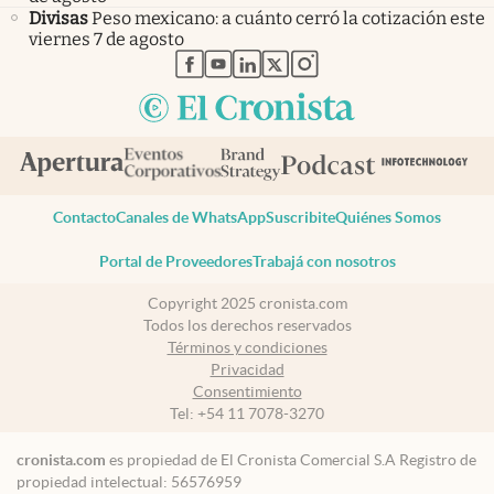
Divisas
Peso mexicano: a cuánto cerró la cotización este
viernes 7 de agosto
abre en nueva pestaña
abre en nueva pestaña
abre en nueva pestaña
abre en nueva pestaña
abre en nueva pestaña
Contacto
Canales de WhatsApp
Suscribite
Quiénes Somos
Portal de Proveedores
Trabajá con nosotros
Copyright 2025 cronista.com
Todos los derechos reservados
Términos y condiciones
Privacidad
Consentimiento
Tel:
+54 11 7078-3270
cronista.com
es propiedad de El Cronista Comercial S.A Registro de
propiedad intelectual: 56576959