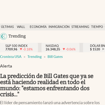
Últimas Noticias
ÚLTIMAS
WALL
ECONOMÍA
INMIGRACIÓN
STREAMING
TIEMPO
Finanzas y economía
NOTICIAS
STREET
Argentina
Trending
Wall Street y dólar
Y
España
Inmigración
DÓLAR
S&P 500 INDEX
NASDAQ
DÓLAR B
7709,96
-0.18
%
26.348,35
-0.06
%
México
$
1520
Trending
Cronista USA
Trending
Bill Gates
USA
Tiempo
Colombia
Alerta
Uruguay
Ciencia y salud
La predicción de Bill Gates que ya se
Espiritual
está haciendo realidad en todo el
mundo: "estamos enfrentando dos
Streaming
crisis..."
PC y mobile
El líder de pensamiento lanzó una advertencia sobre los