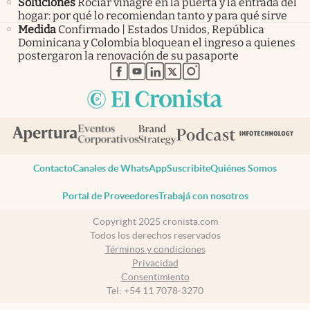
Soluciones
Rociar vinagre en la puerta y la entrada del
hogar: por qué lo recomiendan tanto y para qué sirve
Medida
Confirmado | Estados Unidos, República
Dominicana y Colombia bloquean el ingreso a quienes
postergaron la renovación de su pasaporte
abre en nueva pestaña
abre en nueva pestaña
abre en nueva pestaña
abre en nueva pestaña
abre en nueva pestaña
Contacto
Canales de WhatsApp
Suscribite
Quiénes Somos
Portal de Proveedores
Trabajá con nosotros
Copyright 2025 cronista.com
Todos los derechos reservados
Términos y condiciones
Privacidad
Consentimiento
Tel:
+54 11 7078-3270