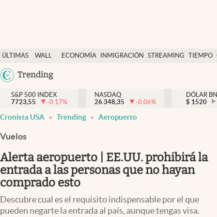
Últimas Noticias
ÚLTIMAS
WALL
ECONOMÍA
INMIGRACIÓN
STREAMING
TIEMPO
Finanzas y economía
NOTICIAS
STREET
Argentina
Trending
Wall Street y dólar
Y
España
Inmigración
DÓLAR
S&P 500 INDEX
NASDAQ
DÓLAR B
7723,55
-0.17
%
26.348,35
-0.06
%
México
$
1520
Trending
Cronista USA
Trending
Aeropuerto
USA
Tiempo
Colombia
Vuelos
Uruguay
Ciencia y salud
Alerta aeropuerto | EE.UU. prohibirá la
Espiritual
entrada a las personas que no hayan
comprado esto
Streaming
Descubre cual es el requisito indispensable por el que
PC y mobile
pueden negarte la entrada al país, aunque tengas visa.