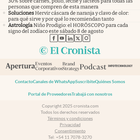
30% sobre carnes, pollo, leche y lácteos para todas las
personas que compren de esta manera
Soluciones
Hervir cáscara de naranja y clavo de olor:
para qué sirve y por qué lo recomiendan tanto
Astrología
Niño Prodigio: el HORÓSCOPO para cada
signo del zodíaco este sábado 8 de agosto
abre en nueva pestaña
abre en nueva pestaña
abre en nueva pestaña
abre en nueva pestaña
abre en nueva pestaña
Contacto
Canales de WhatsApp
Suscribite
Quiénes Somos
Portal de Proveedores
Trabajá con nosotros
Copyright 2025 cronista.com
Todos los derechos reservados
Términos y condiciones
Privacidad
Consentimiento
Tel:
+54 11 7078-3270