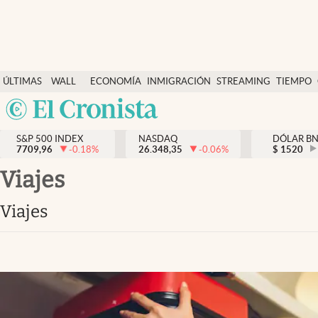
Últimas Noticias
ÚLTIMAS
WALL
ECONOMÍA
INMIGRACIÓN
STREAMING
TIEMPO
Finanzas y economía
NOTICIAS
STREET
Argentina
Wall Street y dólar
Y
España
Inmigración
DÓLAR
S&P 500 INDEX
NASDAQ
DÓLAR B
7709,96
-0.18
%
26.348,35
-0.06
%
México
$
1520
Trending
USA
viajes
Tiempo
Colombia
viajes
Uruguay
Ciencia y salud
Espiritual
Streaming
PC y mobile