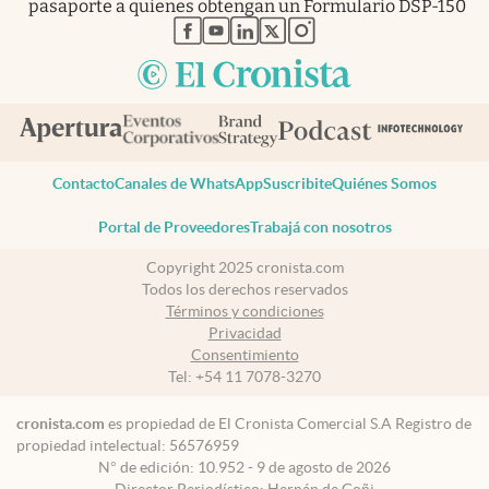
pasaporte a quienes obtengan un Formulario DSP-150
abre en nueva pestaña
abre en nueva pestaña
abre en nueva pestaña
abre en nueva pestaña
abre en nueva pestaña
Contacto
Canales de WhatsApp
Suscribite
Quiénes Somos
Portal de Proveedores
Trabajá con nosotros
Copyright 2025 cronista.com
Todos los derechos reservados
Términos y condiciones
Privacidad
Consentimiento
Tel:
+54 11 7078-3270
cronista.com
es propiedad de El Cronista Comercial S.A Registro de
propiedad intelectual: 56576959
N° de edición: 10.952 - 9 de agosto de 2026
Director Periodístico: Hernán de Goñi