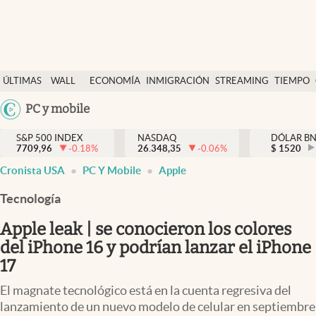
Últimas Noticias
ÚLTIMAS
WALL
ECONOMÍA
INMIGRACIÓN
STREAMING
TIEMPO
Finanzas y economía
NOTICIAS
STREET
Argentina
PC y mobile
Wall Street y dólar
Y
España
Inmigración
DÓLAR
S&P 500 INDEX
NASDAQ
DÓLAR B
7709,96
-0.18
%
26.348,35
-0.06
%
México
$
1520
Trending
Cronista USA
PC Y Mobile
Apple
USA
Tiempo
Colombia
Tecnología
Uruguay
Ciencia y salud
Apple leak | se conocieron los colores
Espiritual
del iPhone 16 y podrían lanzar el iPhone
17
Streaming
El magnate tecnológico está en la cuenta regresiva del
PC y mobile
lanzamiento de un nuevo modelo de celular en septiembre