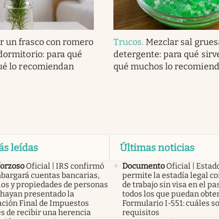
r un frasco con romero
Trucos
.
Mezclar sal grues
 dormitorio: para qué
detergente: para qué sirv
qué lo recomiendan
qué muchos lo recomien
ás leídas
Últimas noticias
forzoso
Oficial | IRS confirmó
Documento
Oficial | Esta
bargará cuentas bancarias,
permite la estadía legal c
los y propiedades de personas
de trabajo sin visa en el p
 hayan presentado la
todos los que puedan obten
ación Final de Impuestos
Formulario I-551: cuáles so
s de recibir una herencia
requisitos