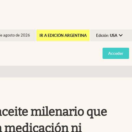
de agosto de 2026
IR A EDICIÓN ARGENTINA
Edición:
USA
Argentina
Acceder
España
México
USA
Colombia
Uruguay
aceite milenario que
in medicación ni