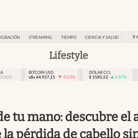
8 
IGRACIÓN
STREAMING
TIEMPO
CIENCIA Y SALUD
Lifestyle
NA
BITCOIN USD
DÓLAR CCL
0.00
%
u$s
64.927,11
-0.03
%
$
1585,52
0.87
%
de tu mano: descubre el 
e la pérdida de cabello s