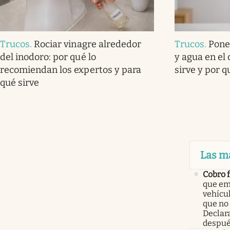
Trucos
.
Rociar vinagre alrededor
Trucos
.
Pone
del inodoro: por qué lo
y agua en el
recomiendan los expertos y para
sirve y por 
qué sirve
Las m
Cobro 
que em
vehícu
que no
Declar
despué