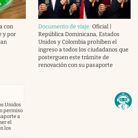
a con
Documento de viaje
.
Oficial |
e y por
República Dominicana, Estados
dan
Unidos y Colombia prohíben el
ingreso a todos los ciudadanos que
posterguen este trámite de
renovación con su pasaporte
dos Unidos
on permiso
asaporte a
er el
n los