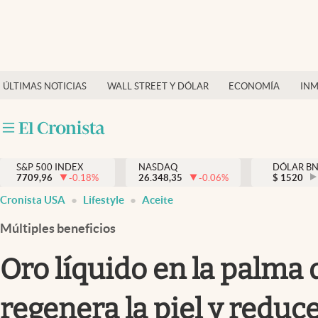
Últimas Noticias
Finanzas y economía
ÚLTIMAS NOTICIAS
WALL STREET Y DÓLAR
ECONOMÍA
INM
Wall Street y dólar
Inmigración
Trending
S&P 500 INDEX
NASDAQ
DÓLAR B
7709,96
-0.18
%
26.348,35
-0.06
%
$
1520
Tiempo
Cronista USA
Lifestyle
Aceite
Ciencia y salud
Múltiples beneficios
Espiritual
Oro líquido en la palma 
Streaming
regenera la piel y reduc
PC y mobile