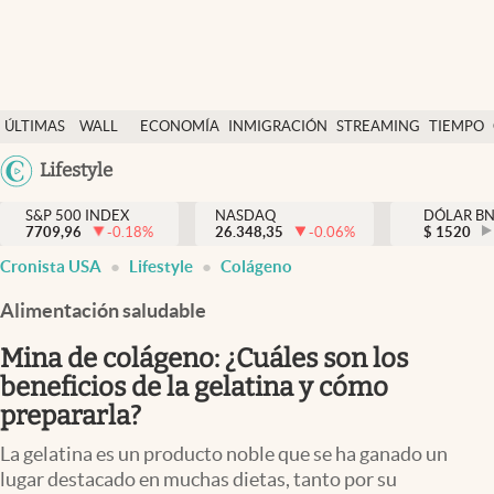
Últimas Noticias
ÚLTIMAS
WALL
ECONOMÍA
INMIGRACIÓN
STREAMING
TIEMPO
Finanzas y economía
NOTICIAS
STREET
Argentina
Lifestyle
Wall Street y dólar
Y
España
Inmigración
DÓLAR
S&P 500 INDEX
NASDAQ
DÓLAR B
7709,96
-0.18
%
26.348,35
-0.06
%
México
$
1520
Trending
Cronista USA
Lifestyle
Colágeno
USA
Tiempo
Colombia
Alimentación saludable
Uruguay
Ciencia y salud
Mina de colágeno: ¿Cuáles son los
Espiritual
beneficios de la gelatina y cómo
prepararla?
Streaming
La gelatina es un producto noble que se ha ganado un
PC y mobile
lugar destacado en muchas dietas, tanto por su