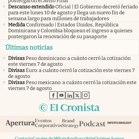
postergaron el Aviso Final
Descanso extendido
Oficial | El Gobierno decretó feriado
para este lunes 10 de agosto y llega un nuevo fin de
semana largo para millones de trabajadores
Medida
Confirmado | Estados Unidos, República
Dominicana y Colombia bloquean el ingreso a quienes
postergaron la renovación de su pasaporte
Últimas noticias
Divisas
Peso dominicano: a cuánto cerró la cotización
este viernes 7 de agosto
Divisas
Euro: a cuánto cerró la cotización este viernes 7
de agosto
Divisas
Peso mexicano: a cuánto cerró la cotización este
viernes 7 de agosto
abre en nueva pestaña
abre en nueva pestaña
abre en nueva pestaña
abre en nueva pestaña
abre en nueva pestaña
Contacto
Canales de WhatsApp
Suscribite
Quiénes Somos