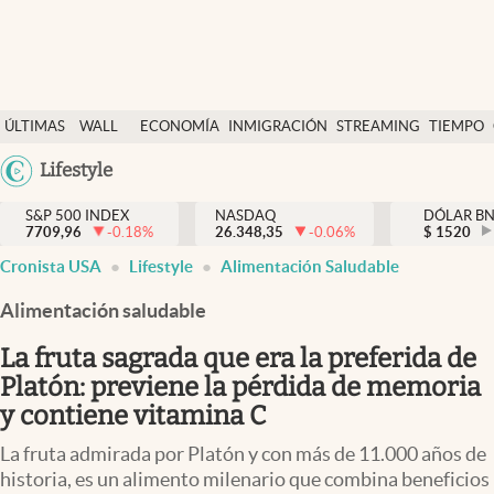
Últimas Noticias
ÚLTIMAS
WALL
ECONOMÍA
INMIGRACIÓN
STREAMING
TIEMPO
Finanzas y economía
NOTICIAS
STREET
Argentina
Lifestyle
Wall Street y dólar
Y
España
Inmigración
DÓLAR
S&P 500 INDEX
NASDAQ
DÓLAR B
7709,96
-0.18
%
26.348,35
-0.06
%
México
$
1520
Trending
Cronista USA
Lifestyle
Alimentación Saludable
USA
Tiempo
Colombia
Alimentación saludable
Uruguay
Ciencia y salud
La fruta sagrada que era la preferida de
Espiritual
Platón: previene la pérdida de memoria
y contiene vitamina C
Streaming
La fruta admirada por Platón y con más de 11.000 años de
PC y mobile
historia, es un alimento milenario que combina beneficios