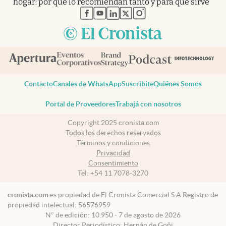
hogar: por qué lo recomiendan tanto y para qué sirve
abre en nueva pestaña
abre en nueva pestaña
abre en nueva pestaña
abre en nueva pestaña
abre en nueva pestaña
Contacto
Canales de WhatsApp
Suscribite
Quiénes Somos
Portal de Proveedores
Trabajá con nosotros
Copyright 2025 cronista.com
Todos los derechos reservados
Términos y condiciones
Privacidad
Consentimiento
Tel:
+54 11 7078-3270
cronista.com
es propiedad de El Cronista Comercial S.A Registro de
propiedad intelectual: 56576959
N° de edición: 10.950 - 7 de agosto de 2026
Director Periodístico: Hernán de Goñi