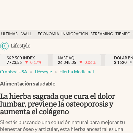
Últimas Noticias
ÚLTIMAS
WALL
ECONOMÍA
INMIGRACIÓN
STREAMING
TIEMPO
Finanzas y economía
NOTICIAS
STREET
Argentina
Lifestyle
Wall Street y dólar
Y
España
Inmigración
DÓLAR
S&P 500 INDEX
NASDAQ
DÓLAR B
7723,55
-0.17
%
26.348,35
-0.06
%
México
$
1520
Trending
Cronista USA
Lifestyle
Hierba Medicinal
USA
Tiempo
Colombia
Alimentación saludable
Uruguay
Ciencia y salud
La hierba sagrada que cura el dolor
Espiritual
lumbar, previene la osteoporosis y
aumenta el colágeno
Streaming
Si estás buscando una solución natural para mejorar tu
PC y mobile
bienestar óseo y articular, esta hierba ancestral es una