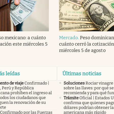
so mexicano: a cuánto
Mercado
.
Peso dominican
zación este miércoles 5
cuánto cerró la cotización
miércoles 5 de agosto
ás leídas
Últimas noticias
nto de viaje
Confirmado |
Soluciones
Rociar vinagre
, Perú y República
sobre las llaves: por qué se
cana prohíben el ingreso al
recomienda y para qué fu
todos los ciudadanos que
Trámite
Oficial | Estados 
guen la renovación de su
confirma que quienes pag
rte
dólares podrían obtener la
Confirmado por las Fuerzas
americana más rápido