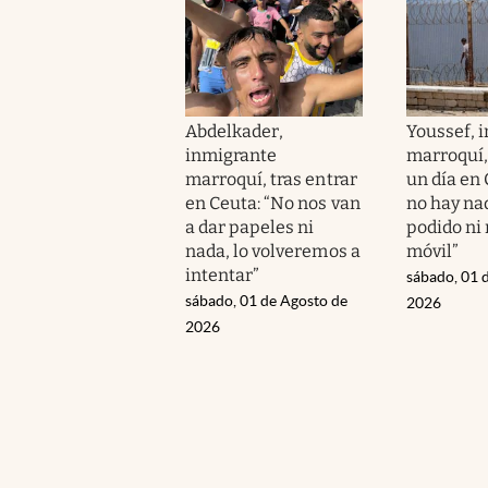
Abdelkader,
Youssef, 
inmigrante
marroquí,
marroquí, tras entrar
un día en 
en Ceuta: “No nos van
no hay na
a dar papeles ni
podido ni 
nada, lo volveremos a
móvil”
intentar”
sábado, 01 
sábado, 01 de Agosto de
2026
2026