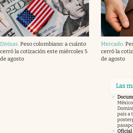
Divisas
.
Peso colombiano: a cuánto
Mercado
.
Pe
cerró la cotización este miércoles 5
cerró la coti
de agosto
de agosto
Las m
Docume
México
Domini
país a 
poster
pasapo
Oficial