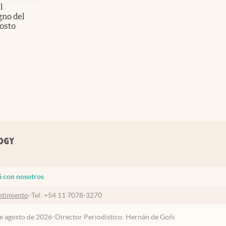
l
no del
gosto
á con nosotros
timiento
Tel:
+54 11 7078-3270
de agosto de 2026
Director Periodístico: Hernán de Goñi