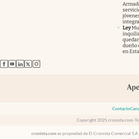
Armada
servici
jóvenes
integra
Ley
Mur
inquil
quedars
dueño 
en Est
abre en nueva pestaña
abre en nueva pestaña
abre en nueva pestaña
abre en nueva pestaña
abre en nueva pestaña
Contacto
Cana
Copyright 2025 cronista.com
To
cronista.com
es propiedad de El Cronista Comercial S.A