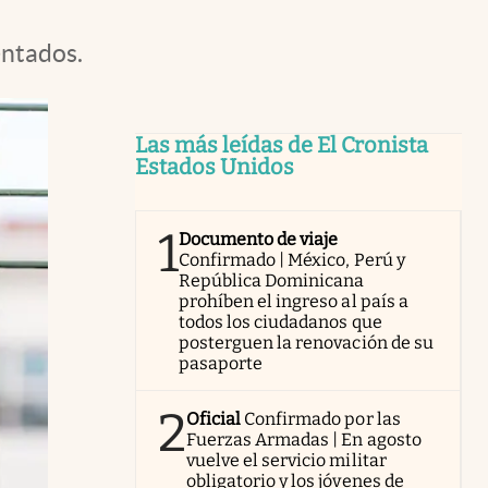
entados.
Las más leídas de El Cronista
Estados Unidos
1
Documento de viaje
Confirmado | México, Perú y
República Dominicana
prohíben el ingreso al país a
todos los ciudadanos que
posterguen la renovación de su
pasaporte
2
Oficial
Confirmado por las
Fuerzas Armadas | En agosto
vuelve el servicio militar
obligatorio y los jóvenes de