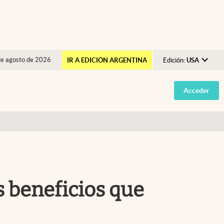
de agosto de 2026
IR A EDICIÓN ARGENTINA
Edición:
USA
Argentina
Acceder
España
México
USA
Colombia
Uruguay
s beneficios que