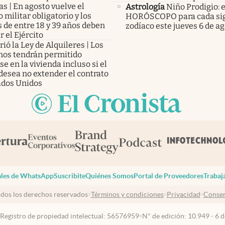
s | En agosto vuelve el
Astrología
Niño Prodigio: e
o militar obligatorio y los
HORÓSCOPO para cada sig
 de entre 18 y 39 años deben
zodíaco este jueves 6 de a
r el Ejército
ió la Ley de Alquileres | Los
inos tendrán permitido
e en la vivienda incluso si el
desea no extender el contrato
ados Unidos
les de WhatsApp
Suscribite
Quiénes Somos
Portal de Proveedores
Trabaj
dos los derechos reservados
Términos y condiciones
Privacidad
Consen
 Registro de propiedad intelectual: 56576959
N° de edición: 10.949 - 6 