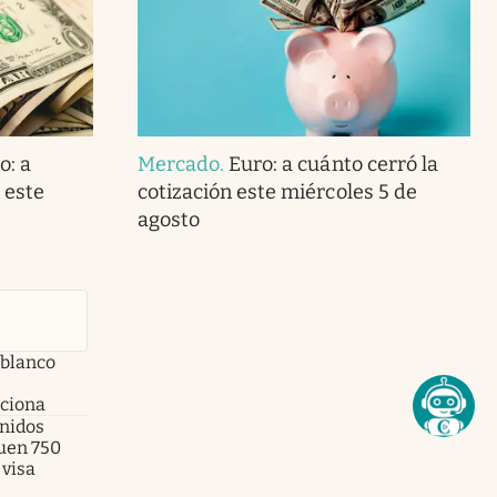
o: a
Mercado
.
Euro: a cuánto cerró la
 este
cotización este miércoles 5 de
agosto
 blanco
nciona
Unidos
uen 750
 visa