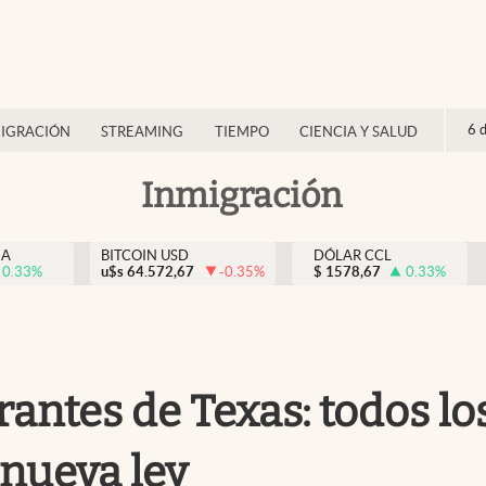
6 
IGRACIÓN
STREAMING
TIEMPO
CIENCIA Y SALUD
Inmigración
NA
BITCOIN USD
DÓLAR CCL
0.33
%
u$s
64.572,67
-0.35
%
$
1578,67
0.33
%
antes de Texas: todos lo
 nueva ley