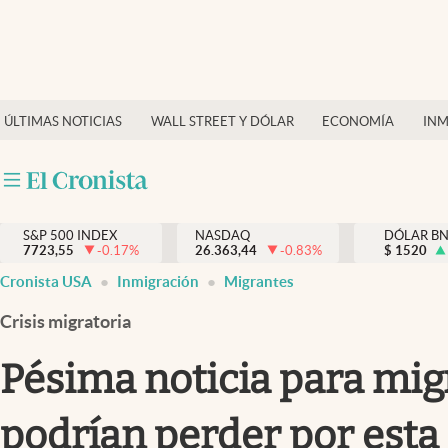
Últimas Noticias
Finanzas y economía
ÚLTIMAS NOTICIAS
WALL STREET Y DÓLAR
ECONOMÍA
INM
Wall Street y dólar
Inmigración
Trending
S&P 500 INDEX
NASDAQ
DÓLAR B
7723,55
-0.17
%
26.363,44
-0.83
%
$
1520
Tiempo
Cronista USA
Inmigración
Migrantes
Ciencia y salud
Crisis migratoria
Espiritual
Pésima noticia para migr
Streaming
podrían perder por esta
PC y mobile